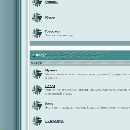
Опросы
Юмор
Гороскоп
Так сказали звезды
Досуг
Форум
Музыка
Музыкальные новинки, вкусы и пристрастия. Обсуждение, с
и прочее
Спорт
Увлечения, события и новости. Олимпийские виды спорта, 
спортивный отдых.
Кино
Все о кино: афиша, новости, Ваше любимое кино, кинозвез
Литература