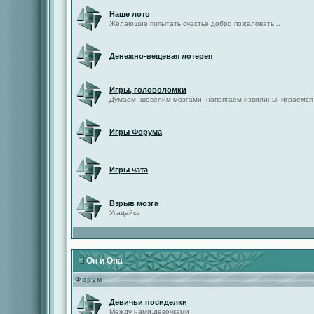
Наше лото
Желающие попытать счастье добро пожаловать...
Денежно-вещевая лотерея
Игры, головоломки
Думаем, шевелим мозгами, напрягаем извилины, играемся
Игры Форума
Игры чата
Взрыв мозга
Угадайка
Он и Она
Форум
Девичьи посиделки
Между нами,девочками