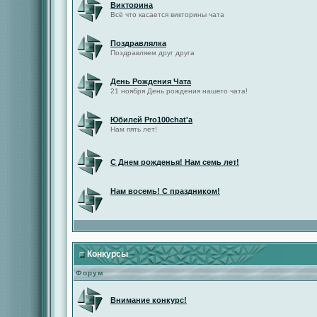
Викторина
Всё что касается викторины чата
Поздравлялка
Поздравляем друг друга
День Рождения Чата
21 ноября День рождения нашего чата!
Юбилей Pro100chat'а
Нам пять лет!
С Днем рожденья! Нам семь лет!
Нам восемь! С праздником!
Конкурсы
Форум
Внимание конкурс!