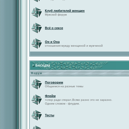
Клуб любителей женщин
Мужской форум
Всё о сексе
Он и Она
отношения мужду женщиной и мужчиной
Беседка
Форум
Поговорим
Общаемся на разные темы
Флейм
«спор ради спора»,Всяко разно это не заразно.
Одним словом - флудим.
Тесты