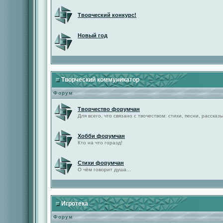
Творческий конкурс!
Новый год
Творческий коммуникатор
Форум
Творчество форумчан
Для всего, что связано с твочеством: стихи, песни, рассказы 
Хобби форумчан
Кто на что горазд!
Стихи форумчан
О чём говорит душа...
Игротека
Форум