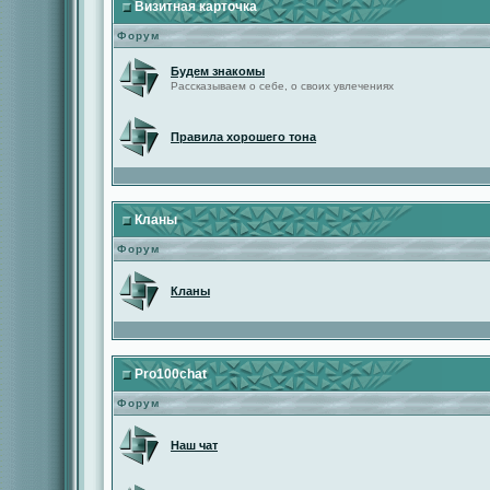
Визитная карточка
Форум
Будем знакомы
Рассказываем о себе, о своих увлечениях
Правила хорошего тона
Кланы
Форум
Кланы
Pro100chat
Форум
Наш чат