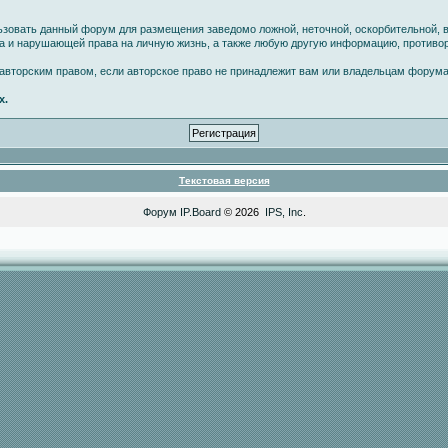
ьзовать данный форум для размещения заведомо ложной, неточной, оскорбительной, 
ва и нарушающей права на личную жизнь, а также любую другую информацию, против
вторским правом, если авторское право не принадлежит вам или владельцам форума
х.
Текстовая версия
Форум
IP.Board
© 2026
IPS, Inc
.