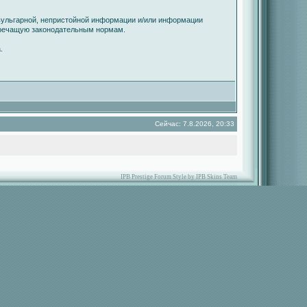
вульгарной, непристойной информации и/или информации
оречащую законодательным нормам.
.
Сейчас: 7.8.2026, 20:33
IPB Prestige Forum Style by IPB Skins Team