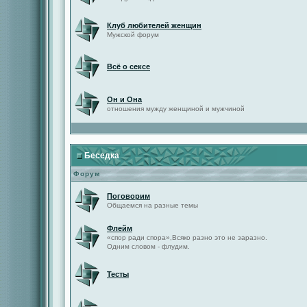
Клуб любителей женщин
Мужской форум
Всё о сексе
Он и Она
отношения мужду женщиной и мужчиной
Беседка
Форум
Поговорим
Общаемся на разные темы
Флейм
«спор ради спора»,Всяко разно это не заразно.
Одним словом - флудим.
Тесты