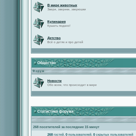
В мире животных
Звери, зверики, зверюшки
Кулинария
Кушать подано!
Детство
Всё о детях и про детей
Общество
Форум
Новости
Обо всем, что происходит в мире
Статистика форума
268 посетителей за последние 15 минут
268
гостей,
0
пользователей,
0
скрытых пользователей