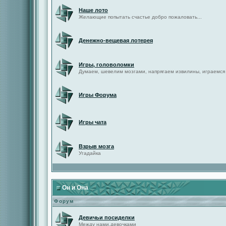
Наше лото
Желающие попытать счастье добро пожаловать...
Денежно-вещевая лотерея
Игры, головоломки
Думаем, шевелим мозгами, напрягаем извилины, играемся
Игры Форума
Игры чата
Взрыв мозга
Угадайка
Он и Она
Форум
Девичьи посиделки
Между нами,девочками