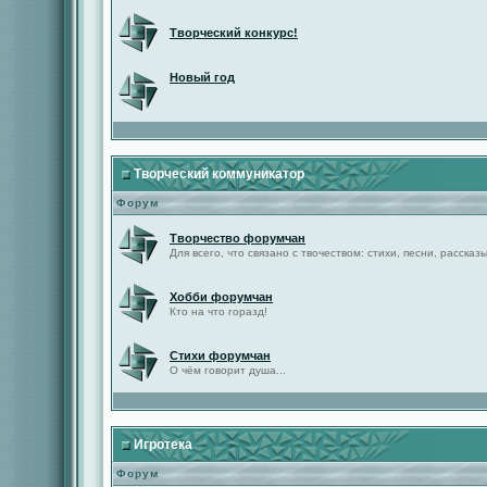
Творческий конкурс!
Новый год
Творческий коммуникатор
Форум
Творчество форумчан
Для всего, что связано с твочеством: стихи, песни, рассказы 
Хобби форумчан
Кто на что горазд!
Стихи форумчан
О чём говорит душа...
Игротека
Форум