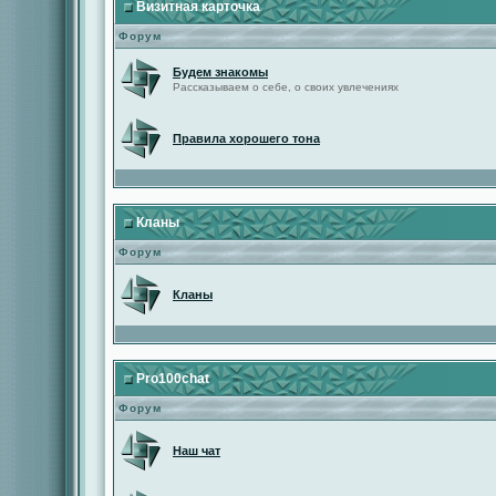
Визитная карточка
Форум
Будем знакомы
Рассказываем о себе, о своих увлечениях
Правила хорошего тона
Кланы
Форум
Кланы
Pro100chat
Форум
Наш чат