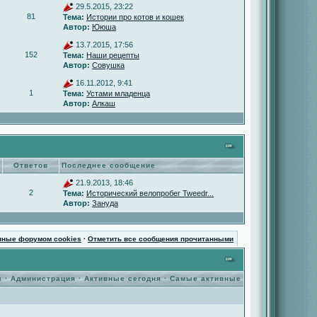
29.5.2015, 23:22
81
Тема:
Истории про котов и кошек
Автор:
Ююша
13.7.2015, 17:56
152
Тема:
Наши рецепты
Автор:
Совушка
16.11.2012, 9:41
1
Тема:
Устами младенца
Автор:
Алкаш
Ответов
Последнее сообщение
21.9.2013, 18:46
2
Тема:
Исторический велопробег Tweedr...
Автор:
Зануда
нные форумом cookies
·
Отметить все сообщения прочитанными
ы
·
Администрация
·
Активные сегодня
·
Самые активные