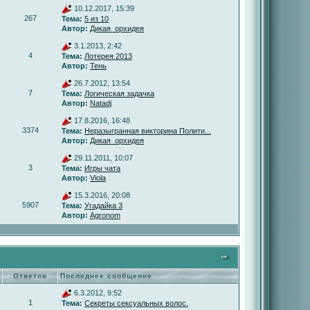
10.12.2017, 15:39
267
Тема:
5 из 10
Автор:
Дикая_орхидея
3.1.2013, 2:42
4
Тема:
Лотерея 2013
Автор:
Тень
26.7.2012, 13:54
7
Тема:
Логическая задачка
Автор:
Natadj
17.8.2016, 16:48
3374
Тема:
Неразыгранная викторина Полити...
Автор:
Дикая_орхидея
29.11.2011, 10:07
3
Тема:
Игры чата
Автор:
Viola
15.3.2016, 20:08
5907
Тема:
Угадайка 3
Автор:
Agronom
Ответов
Последнее сообщение
6.3.2012, 9:52
1
Тема:
Секреты сексуальных волос.