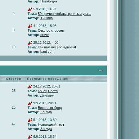
Автор:
Низабудка
5.9.2011, 14:23
4
Тема:
50 причин любить, ценить и ува...
Автор:
Тишина
4.1.2013, 15:08
3
Тема:
Секс со стороны
Автор:
driver
28.12.2012, 4:00
19
Тема:
Как нам весело вдвоём!
Автор:
bagirych
Ответов
Последнее сообщение
24.12.2012, 20:01
25
Тема:
Конец Света
Автор:
Дейрдре
9.9.2013, 20:14
25
Тема:
Весь этот бред
Автор:
Зануда
5.1.2013, 13:50
47
Тема:
Новогодний тест
Автор:
Зануда
6.6.2013, 18:34