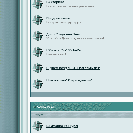
Викторина
Всё что касается викторины чата
Поздравлялка
Поздравляем друг друга
День Рождения Чата
21 ноября День рождения нашего чата!
Юбилей Pro100chat'а
Нам пять лет!
С Днем рожденья! Нам семь лет!
Нам восемь! С праздником!
Конкурсы
Форум
Внимание конкурс!