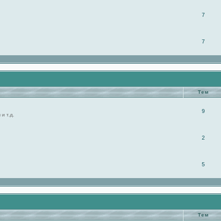
7
7
Тем
9
и т.д.
2
5
Тем