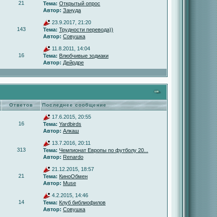
21
Тема:
Открытый опрос
Автор:
Зануда
23.9.2017, 21:20
143
Тема:
Трудности перевода))
Автор:
Совушка
11.8.2011, 14:04
16
Тема:
Влюбчивые зодиаки
Автор:
Дейрдре
Ответов
Последнее сообщение
17.6.2015, 20:55
16
Тема:
Yardbirds
Автор:
Алкаш
13.7.2016, 20:11
313
Тема:
Чемпионат Европы по футболу 20...
Автор:
Renardo
21.12.2015, 18:57
21
Тема:
КиноОбмен
Автор:
Muse
4.2.2015, 14:46
14
Тема:
Клуб библиофилов
Автор:
Совушка