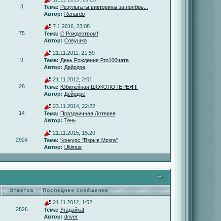
3
Тема:
Результаты викторины за ноябрь...
Автор:
Renardo
7.1.2016, 23:08
75
Тема:
С Рождеством!
Автор:
Совушка
21.11.2011, 21:59
9
Тема:
День Рождения Pro100чата
Автор:
Дейрдре
21.11.2012, 2:01
28
Тема:
Юбилейная ШОКОЛОТЕРЕЯ!!!
Автор:
Дейрдре
23.11.2014, 22:22
14
Тема:
Праздничная Лотерея
Автор:
Тень
21.11.2015, 15:20
2924
Тема:
Конкурс "Взрыв Мозга"
Автор:
Ultimus
Ответов
Последнее сообщение
21.11.2012, 1:52
2826
Тема:
Угадайка!
Автор:
driver