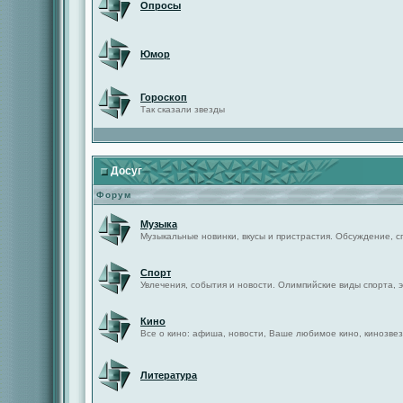
Опросы
Юмор
Гороскоп
Так сказали звезды
Досуг
Форум
Музыка
Музыкальные новинки, вкусы и пристрастия. Обсуждение, с
Спорт
Увлечения, события и новости. Олимпийские виды спорта, 
Кино
Все о кино: афиша, новости, Ваше любимое кино, кинозвез
Литература