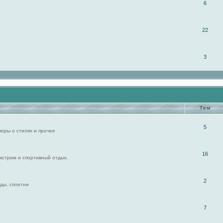
6
22
3
Тем
5
поры о стилях и прочее
16
экстрим и спортивный отдых.
2
ды, сплетни
7