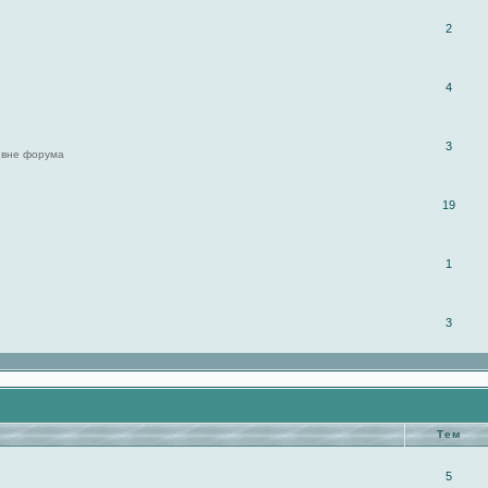
2
4
3
 вне форума
19
1
3
Тем
5