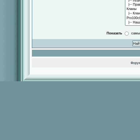
Показать
самы
Фору