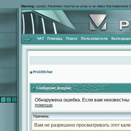
Warning
: count(): Parameter must be an array or an object that implements 
ЧАТ
Помощь
Поиск
Пользователи
Календар
Pro100chat
Сообщение форума
Обнаружена ошибка. Если вам неизвестны 
помощи
.
Причина:
Вам не разрешено просматривать этот кале