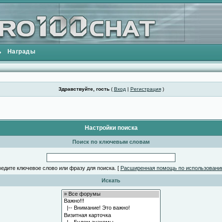
ь
Награды
Здравствуйте, гость
(
Вход
|
Регистрация
)
Настройки поиска
Поиск по ключевым словам
едите ключевое слово или фразу для поиска.
[
Расширенная помощь по использовани
Искать