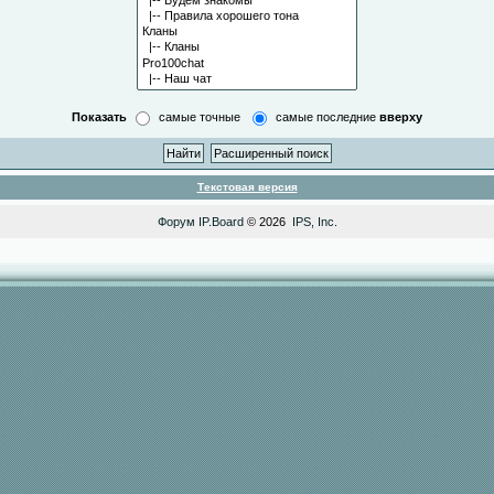
Показать
самые точные
самые последние
вверху
Текстовая версия
Форум
IP.Board
© 2026
IPS, Inc
.