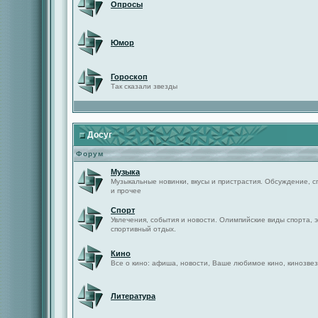
Опросы
Юмор
Гороскоп
Так сказали звезды
Досуг
Форум
Музыка
Музыкальные новинки, вкусы и пристрастия. Обсуждение, с
и прочее
Спорт
Увлечения, события и новости. Олимпийские виды спорта, 
спортивный отдых.
Кино
Все о кино: афиша, новости, Ваше любимое кино, кинозвез
Литература