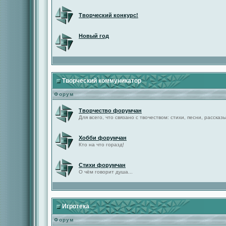
Творческий конкурс!
Новый год
Творческий коммуникатор
Форум
Творчество форумчан
Для всего, что связано с твочеством: стихи, песни, рассказы 
Хобби форумчан
Кто на что горазд!
Стихи форумчан
О чём говорит душа...
Игротека
Форум