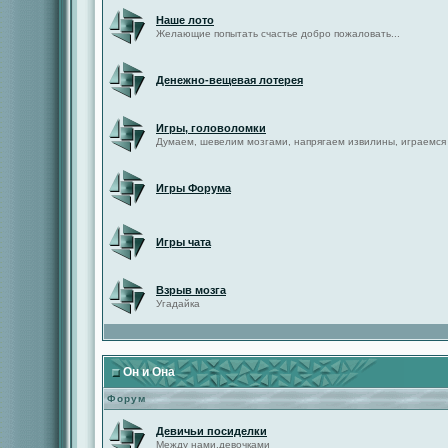
Наше лото
Желающие попытать счастье добро пожаловать...
Денежно-вещевая лотерея
Игры, головоломки
Думаем, шевелим мозгами, напрягаем извилины, играемся
Игры Форума
Игры чата
Взрыв мозга
Угадайка
Он и Она
Форум
Девичьи посиделки
Между нами,девочками