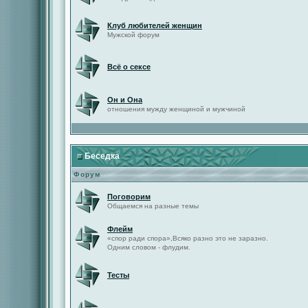
Клуб любителей женщин
Мужской форум
Всё о сексе
Он и Она
отношения мужду женщиной и мужчиной
Беседка
Форум
Поговорим
Общаемся на разные темы
Флейм
«спор ради спора»,Всяко разно это не заразно.
Одним словом - флудим.
Тесты