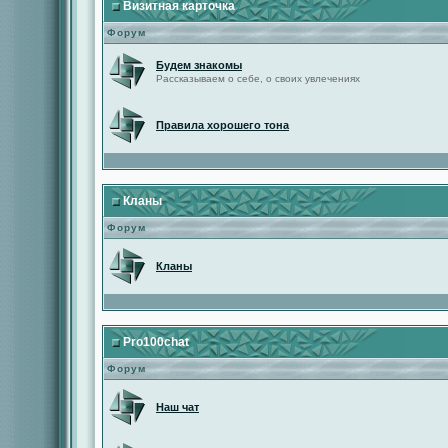
Визитная карточка
Форум
Будем знакомы
Рассказываем о себе, о своих увлечениях
Правила хорошего тона
Кланы
Форум
Кланы
Pro100chat
Форум
Наш чат