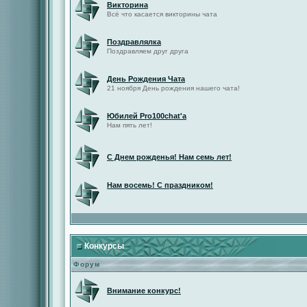
Викторина
Всё что касается викторины чата
Поздравлялка
Поздравляем друг друга
День Рождения Чата
21 ноября День рождения нашего чата!
Юбилей Pro100chat'а
Нам пять лет!
С Днем рожденья! Нам семь лет!
Нам восемь! С праздником!
Конкурсы
Форум
Внимание конкурс!