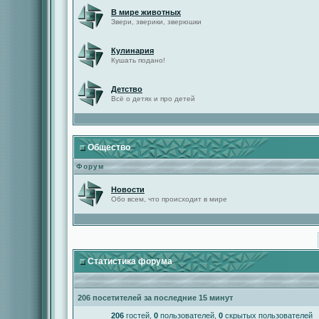
В мире животных
Звери, зверики, зверюшки
Кулинария
Кушать подано!
Детство
Всё о детях и про детей
Общество
Форум
Новости
Обо всем, что происходит в мире
Статистика форума
206 посетителей за последние 15 минут
206
гостей,
0
пользователей,
0
скрытых пользователей