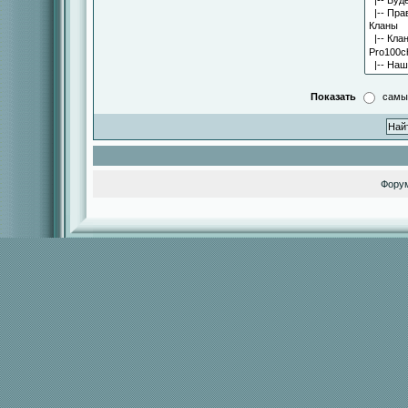
Показать
самы
Фору