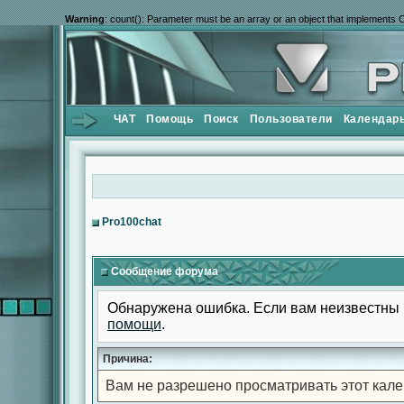
Warning
: count(): Parameter must be an array or an object that implements 
ЧАТ
Помощь
Поиск
Пользователи
Календар
Pro100chat
Сообщение форума
Обнаружена ошибка. Если вам неизвестны 
помощи
.
Причина:
Вам не разрешено просматривать этот кале