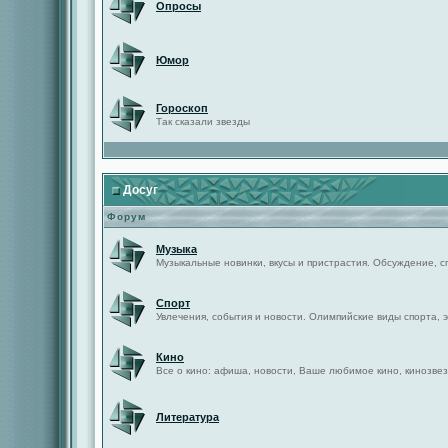
Опросы
Юмор
Гороскоп
Так сказали звезды
Досуг
Форум
Музыка
Музыкальные новинки, вкусы и пристрастия. Обсуждение, с
Спорт
Увлечения, события и новости. Олимпийские виды спорта, 
Кино
Все о кино: афиша, новости, Ваше любимое кино, кинозвез
Литература