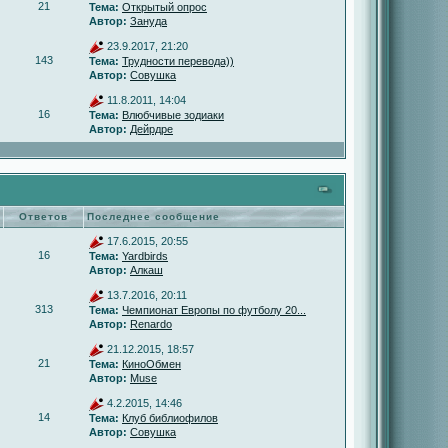
21
Тема:
Открытый опрос
Автор:
Зануда
23.9.2017, 21:20
143
Тема:
Трудности перевода))
Автор:
Совушка
11.8.2011, 14:04
16
Тема:
Влюбчивые зодиаки
Автор:
Дейрдре
Ответов
Последнее сообщение
17.6.2015, 20:55
16
Тема:
Yardbirds
Автор:
Алкаш
13.7.2016, 20:11
313
Тема:
Чемпионат Европы по футболу 20...
Автор:
Renardo
21.12.2015, 18:57
21
Тема:
КиноОбмен
Автор:
Muse
4.2.2015, 14:46
14
Тема:
Клуб библиофилов
Автор:
Совушка