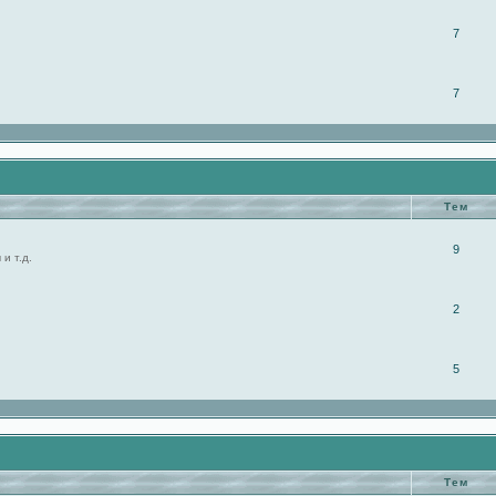
7
7
Тем
9
и т.д.
2
5
Тем