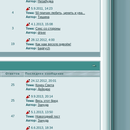
Автор:
Низабудка
5.9.2011, 14:23
4
Тема:
50 причин любить, ценить и ува...
Автор:
Тишина
4.1.2013, 15:08
3
Тема:
Секс со стороны
Автор:
driver
28.12.2012, 4:00
19
Тема:
Как нам весело вдвоём!
Автор:
bagirych
Ответов
Последнее сообщение
24.12.2012, 20:01
25
Тема:
Конец Света
Автор:
Дейрдре
9.9.2013, 20:14
25
Тема:
Весь этот бред
Автор:
Зануда
5.1.2013, 13:50
47
Тема:
Новогодний тест
Автор:
Зануда
6.6.2013, 18:34