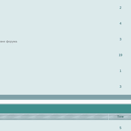
2
4
3
 вне форума
19
1
3
Тем
5