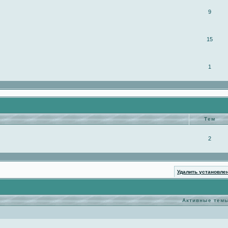
9
15
1
Тем
2
Удалить установле
Активные тем