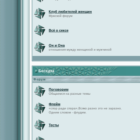
Клуб любителей женщин
Мужской форум
Всё о сексе
Он и Она
отношения мужду женщиной и мужчиной
Беседка
Форум
Поговорим
Общаемся на разные темы
Флейм
«спор ради спора»,Всяко разно это не заразно.
Одним словом - флудим.
Тесты