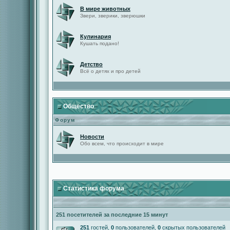
В мире животных
Звери, зверики, зверюшки
Кулинария
Кушать подано!
Детство
Всё о детях и про детей
Общество
Форум
Новости
Обо всем, что происходит в мире
Статистика форума
251 посетителей за последние 15 минут
251
гостей,
0
пользователей,
0
скрытых пользователей