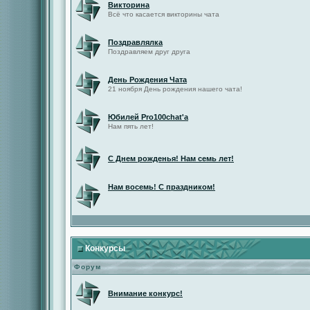
Викторина
Всё что касается викторины чата
Поздравлялка
Поздравляем друг друга
День Рождения Чата
21 ноября День рождения нашего чата!
Юбилей Pro100chat'а
Нам пять лет!
С Днем рожденья! Нам семь лет!
Нам восемь! С праздником!
Конкурсы
Форум
Внимание конкурс!