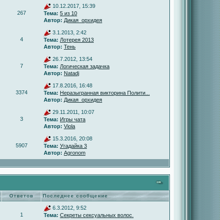
10.12.2017, 15:39
267
Тема:
5 из 10
Автор:
Дикая_орхидея
3.1.2013, 2:42
4
Тема:
Лотерея 2013
Автор:
Тень
26.7.2012, 13:54
7
Тема:
Логическая задачка
Автор:
Natadj
17.8.2016, 16:48
3374
Тема:
Неразыгранная викторина Полити...
Автор:
Дикая_орхидея
29.11.2011, 10:07
3
Тема:
Игры чата
Автор:
Viola
15.3.2016, 20:08
5907
Тема:
Угадайка 3
Автор:
Agronom
Ответов
Последнее сообщение
6.3.2012, 9:52
1
Тема:
Секреты сексуальных волос.