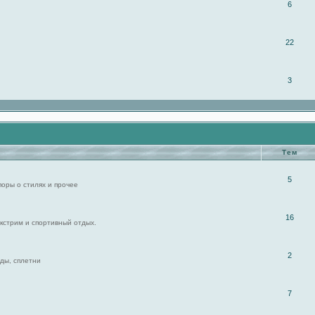
6
22
3
Тем
5
поры о стилях и прочее
16
экстрим и спортивный отдых.
2
ды, сплетни
7