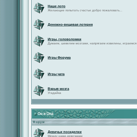
Наше лото
Желающие попытать счастье добро пожаловать...
Денежно-вещевая лотерея
Игры, головоломки
Думаем, шевелим мозгами, напрягаем извилины, играемся
Игры Форума
Игры чата
Взрыв мозга
Угадайка
Он и Она
Форум
Девичьи посиделки
Между нами,девочками