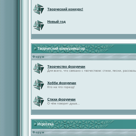
Творческий конкурс!
Новый год
Творческий коммуникатор
Форум
Творчество форумчан
Для всего, что связано с твочеством: стихи, песни, рассказы 
Хобби форумчан
Кто на что горазд!
Стихи форумчан
О чём говорит душа...
Игротека
Форум