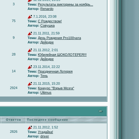
3
Тема:
Результаты викторины за ноябрь...
Автор:
Renardo
7.1.2016, 23:08
75
Тема:
С Рождеством!
Автор:
Совушка
21.11.2011, 21:59
9
Тема:
День Рождения Pro100чата
Автор:
Дейрдре
21.11.2012, 2:01
28
Тема:
Юбилейная ШОКОЛОТЕРЕЯ!!!
Автор:
Дейрдре
23.11.2014, 22:22
14
Тема:
Праздничная Лотерея
Автор:
Тень
21.11.2015, 15:20
2924
Тема:
Конкурс "Взрыв Мозга"
Автор:
Ultimus
Ответов
Последнее сообщение
21.11.2012, 1:52
2826
Тема:
Угадайка!
Автор:
driver