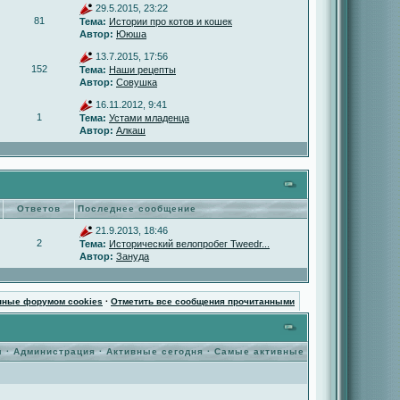
29.5.2015, 23:22
81
Тема:
Истории про котов и кошек
Автор:
Ююша
13.7.2015, 17:56
152
Тема:
Наши рецепты
Автор:
Совушка
16.11.2012, 9:41
1
Тема:
Устами младенца
Автор:
Алкаш
Ответов
Последнее сообщение
21.9.2013, 18:46
2
Тема:
Исторический велопробег Tweedr...
Автор:
Зануда
нные форумом cookies
·
Отметить все сообщения прочитанными
ы
·
Администрация
·
Активные сегодня
·
Самые активные