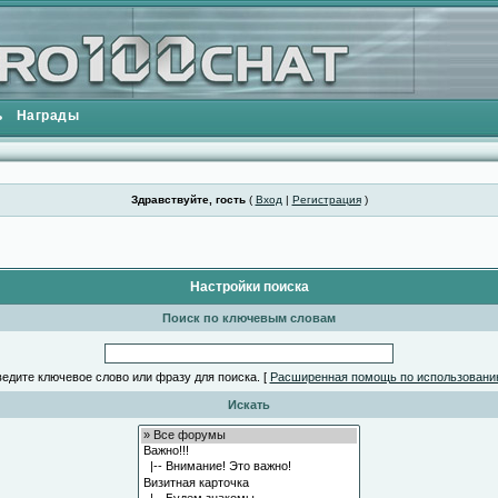
ь
Награды
Здравствуйте, гость
(
Вход
|
Регистрация
)
Настройки поиска
Поиск по ключевым словам
едите ключевое слово или фразу для поиска.
[
Расширенная помощь по использовани
Искать