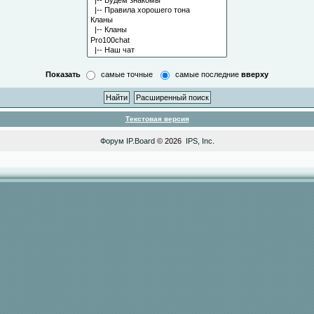
Показать
самые точные
самые последние
вверху
Текстовая версия
Форум
IP.Board
© 2026
IPS, Inc
.