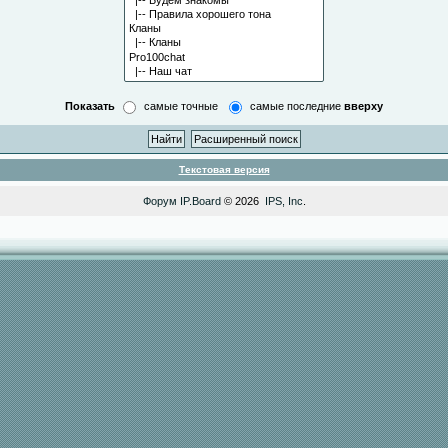
Показать
самые точные
самые последние
вверху
Текстовая версия
Форум
IP.Board
© 2026
IPS, Inc
.