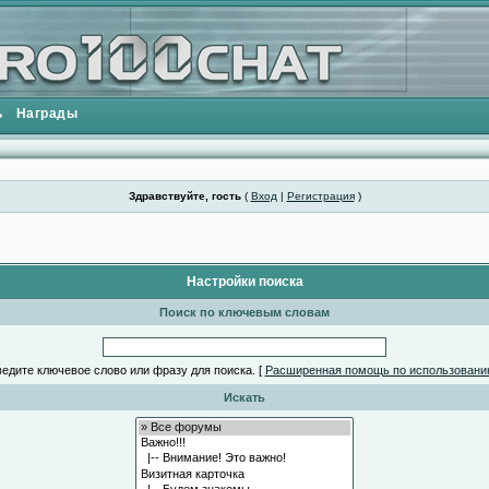
ь
Награды
Здравствуйте, гость
(
Вход
|
Регистрация
)
Настройки поиска
Поиск по ключевым словам
едите ключевое слово или фразу для поиска.
[
Расширенная помощь по использовани
Искать