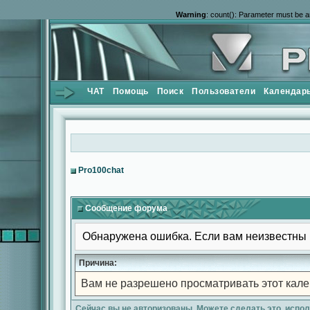
Warning
: count(): Parameter must be a
ЧАТ
Помощь
Поиск
Пользователи
Календар
Pro100chat
Сообщение форума
Обнаружена ошибка. Если вам неизвестны 
Причина:
Вам не разрешено просматривать этот кале
Сейчас вы не авторизованы. Можете сделать это, испо