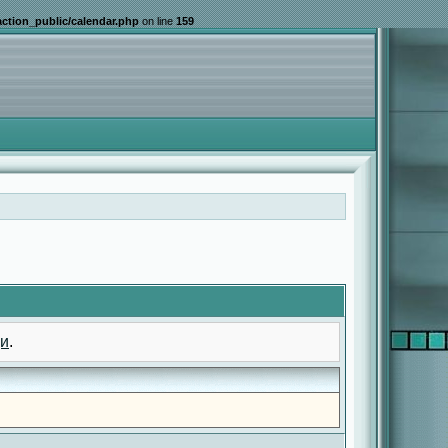
ction_public/calendar.php
on line
159
и
.