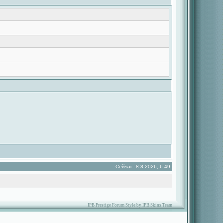
Сейчас: 8.8.2026, 6:49
IPB Prestige Forum Style by IPB Skins Team