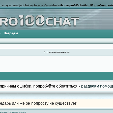
n array or an object that implements Countable in
/home/pro100chat/html/forum/sources/a
ь
Награды
Это меню отключено
причины ошибки, попробуйте обратиться к
разделам помощ
ндарь или же он попросту не существует
льзуя форму ниже.