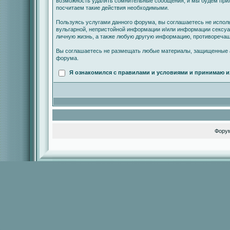
возможность удалять сомнительные сообщения, и мы будем прил
посчитаем такие действия необходимыми.
Пользуясь услугами данного форума, вы соглашаетесь не испол
вульгарной, непристойной информации и/или информации сексу
личную жизнь, а также любую другую информацию, противореча
Вы соглашаетесь не размещать любые материалы, защищенные а
форума.
Я ознакомился с правилами и условиями и принимаю и
Фору