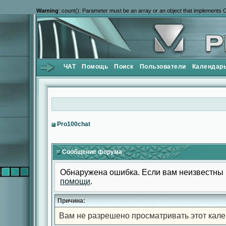
Warning
: count(): Parameter must be an array or an object that implements 
ЧАТ
Помощь
Поиск
Пользователи
Календар
Pro100chat
Сообщение форума
Обнаружена ошибка. Если вам неизвестны 
помощи
.
Причина:
Вам не разрешено просматривать этот кале