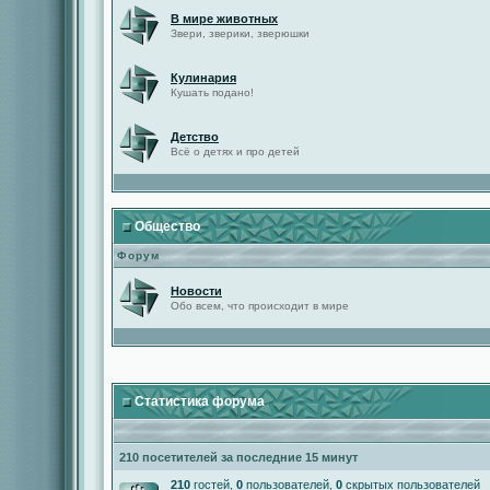
В мире животных
Звери, зверики, зверюшки
Кулинария
Кушать подано!
Детство
Всё о детях и про детей
Общество
Форум
Новости
Обо всем, что происходит в мире
Статистика форума
210 посетителей за последние 15 минут
210
гостей,
0
пользователей,
0
скрытых пользователей