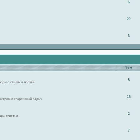
6
22
3
Тем
5
поры о стилях и прочее
16
экстрим и спортивный отдых.
2
ды, сплетни
7