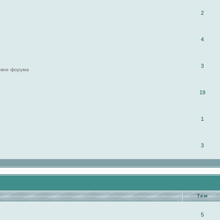
2
4
3
 вне форума
19
1
3
Тем
5