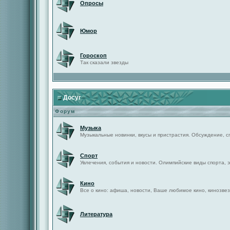
Опросы
Юмор
Гороскоп
Так сказали звезды
Досуг
Форум
Музыка
Музыкальные новинки, вкусы и пристрастия. Обсуждение, с
Спорт
Увлечения, события и новости. Олимпийские виды спорта, 
Кино
Все о кино: афиша, новости, Ваше любимое кино, кинозвез
Литература