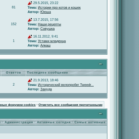
29.5.2015, 23:22
81
Тема:
Истории про котов и кошек
Автор:
Ююша
13.7.2015, 17:56
152
Тема:
Наши рецепты
Автор:
Совушка
16.11.2012, 9:41
1
Тема:
Устами младенца
Автор:
Алкаш
Ответов
Последнее сообщение
21.9.2013, 18:46
2
Тема:
Исторический велопробег Tweedr...
Автор:
Зануда
нные форумом cookies
·
Отметить все сообщения прочитанными
ы
·
Администрация
·
Активные сегодня
·
Самые активные