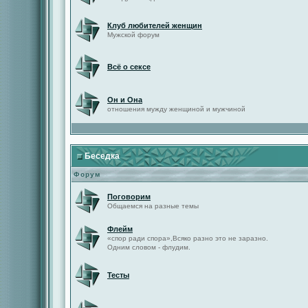
Клуб любителей женщин
Мужской форум
Всё о сексе
Он и Она
отношения мужду женщиной и мужчиной
Беседка
Форум
Поговорим
Общаемся на разные темы
Флейм
«спор ради спора»,Всяко разно это не заразно.
Одним словом - флудим.
Тесты