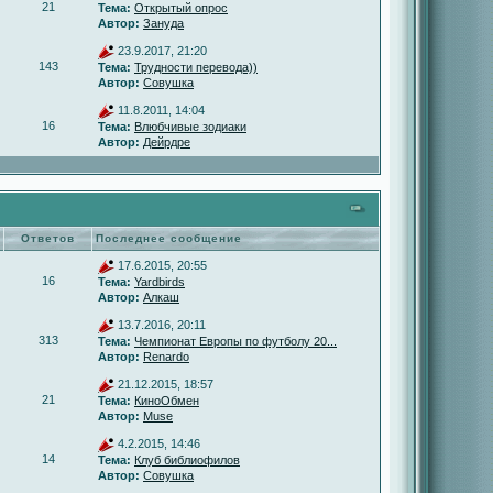
21
Тема:
Открытый опрос
Автор:
Зануда
23.9.2017, 21:20
143
Тема:
Трудности перевода))
Автор:
Совушка
11.8.2011, 14:04
16
Тема:
Влюбчивые зодиаки
Автор:
Дейрдре
Ответов
Последнее сообщение
17.6.2015, 20:55
16
Тема:
Yardbirds
Автор:
Алкаш
13.7.2016, 20:11
313
Тема:
Чемпионат Европы по футболу 20...
Автор:
Renardo
21.12.2015, 18:57
21
Тема:
КиноОбмен
Автор:
Muse
4.2.2015, 14:46
14
Тема:
Клуб библиофилов
Автор:
Совушка