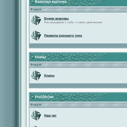
Визитная карточка
Форум
Будем знакомы
Рассказываем о себе, о своих увлечениях
Правила хорошего тона
Кланы
Форум
Кланы
Pro100chat
Форум
Наш чат