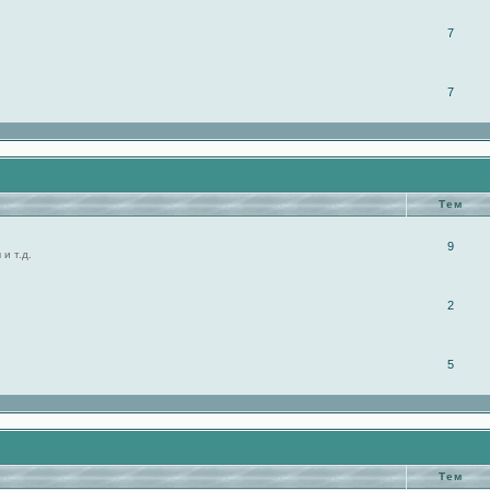
7
7
Тем
9
и т.д.
2
5
Тем