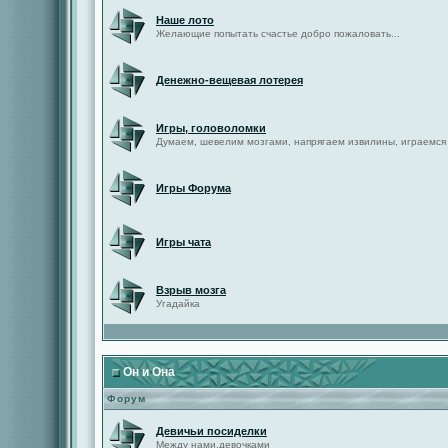
Наше лото
Желающие попытать счастье добро пожаловать...
Денежно-вещевая лотерея
Игры, головоломки
Думаем, шевелим мозгами, напрягаем извилины, играемся
Игры Форума
Игры чата
Взрыв мозга
Угадайка
Он и Она
Форум
Девичьи посиделки
Между нами,девочками