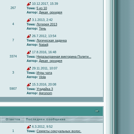
10.12.2017, 15:39
267
Тема:
5 из 10
Автор:
Дикая_орхидея
3.1.2013, 2:42
4
Тема:
Лотерея 2013
Автор:
Тень
26.7.2012, 13:54
7
Тема:
Логическая задачка
Автор:
Natadj
17.8.2016, 16:48
3374
Тема:
Неразыгранная викторина Полити...
Автор:
Дикая_орхидея
29.11.2011, 10:07
3
Тема:
Игры чата
Автор:
Viola
15.3.2016, 20:08
5907
Тема:
Угадайка 3
Автор:
Agronom
Ответов
Последнее сообщение
6.3.2012, 9:52
1
Тема:
Секреты сексуальных волос.