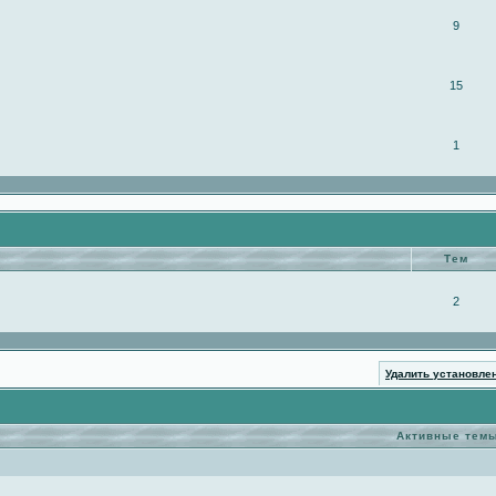
9
15
1
Тем
2
Удалить установле
Активные тем