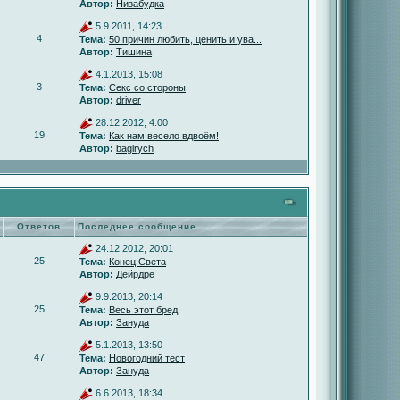
Автор:
Низабудка
5.9.2011, 14:23
4
Тема:
50 причин любить, ценить и ува...
Автор:
Тишина
4.1.2013, 15:08
3
Тема:
Секс со стороны
Автор:
driver
28.12.2012, 4:00
19
Тема:
Как нам весело вдвоём!
Автор:
bagirych
Ответов
Последнее сообщение
24.12.2012, 20:01
25
Тема:
Конец Света
Автор:
Дейрдре
9.9.2013, 20:14
25
Тема:
Весь этот бред
Автор:
Зануда
5.1.2013, 13:50
47
Тема:
Новогодний тест
Автор:
Зануда
6.6.2013, 18:34