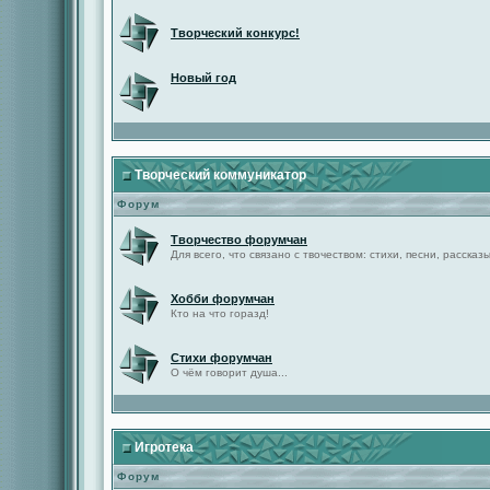
Творческий конкурс!
Новый год
Творческий коммуникатор
Форум
Творчество форумчан
Для всего, что связано с твочеством: стихи, песни, рассказы 
Хобби форумчан
Кто на что горазд!
Стихи форумчан
О чём говорит душа...
Игротека
Форум