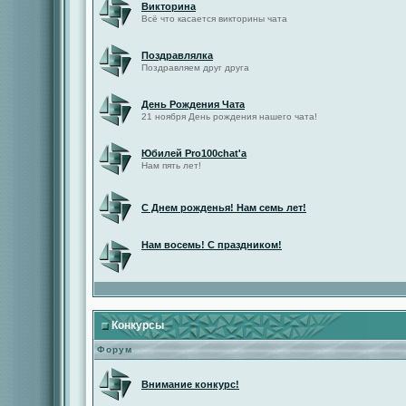
Викторина
Всё что касается викторины чата
Поздравлялка
Поздравляем друг друга
День Рождения Чата
21 ноября День рождения нашего чата!
Юбилей Pro100chat'а
Нам пять лет!
С Днем рожденья! Нам семь лет!
Нам восемь! С праздником!
Конкурсы
Форум
Внимание конкурс!