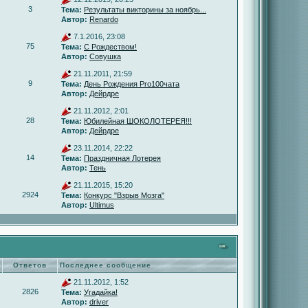
3
Тема:
Результаты викторины за ноябрь...
Автор:
Renardo
7.1.2016, 23:08
75
Тема:
С Рождеством!
Автор:
Совушка
21.11.2011, 21:59
9
Тема:
День Рождения Pro100чата
Автор:
Дейрдре
21.11.2012, 2:01
28
Тема:
Юбилейная ШОКОЛОТЕРЕЯ!!!
Автор:
Дейрдре
23.11.2014, 22:22
14
Тема:
Праздничная Лотерея
Автор:
Тень
21.11.2015, 15:20
2924
Тема:
Конкурс "Взрыв Мозга"
Автор:
Ultimus
Ответов
Последнее сообщение
21.11.2012, 1:52
2826
Тема:
Угадайка!
Автор:
driver