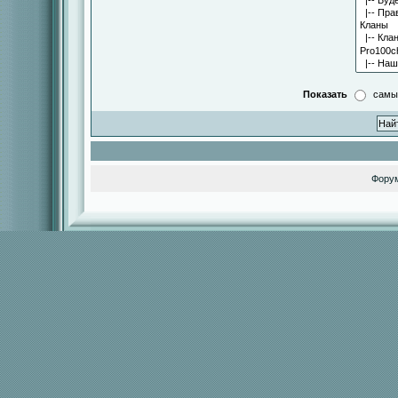
Показать
самы
Фору