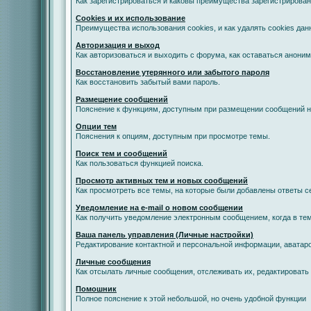
Как зарегистрироваться и каковы преимущества зарегистрирован
Cookies и их использование
Преимущества использования cookies, и как удалять cookies дан
Авторизация и выход
Как авторизоваться и выходить с форума, как оставаться анони
Восстановление утерянного или забытого пароля
Как восстановить забытый вами пароль.
Размещение сообщений
Пояснение к функциям, доступным при размещении сообщений 
Опции тем
Пояснения к опциям, доступным при просмотре темы.
Поиск тем и сообщений
Как пользоваться функцией поиска.
Просмотр активных тем и новых сообщений
Как просмотреть все темы, на которые были добавлены ответы с
Уведомление на е-mail о новом сообщении
Как получить уведомление электронным сообщением, когда в тем
Ваша панель управления (Личные настройки)
Редактирование контактной и персональной информации, аватаро
Личные сообщения
Как отсылать личные сообщения, отслеживать их, редактировать
Помошник
Полное пояснение к этой небольшой, но очень удобной функции