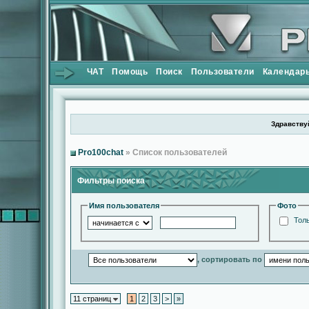
ЧАТ
Помощь
Поиск
Пользователи
Календар
Здравствуй
Pro100chat
» Список пользователей
Фильтры поиска
Имя пользователя
Фото
Толь
, сортировать по
11 страниц
1
2
3
>
»