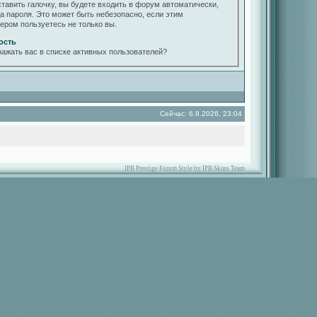
ставить галочку, вы будете входить в форум автоматически,
да пароля. Это может быть небезопасно, если этим
ером пользуетесь не только вы.
ость
ражать вас в списке активных пользователей?
Сейчас: 6.8.2026, 23:04
IPB Prestige Forum Style by IPB Skins Team