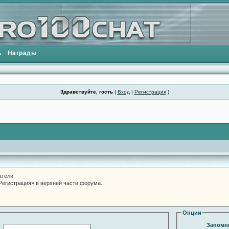
ь
Награды
Здравствуйте, гость
(
Вход
|
Регистрация
)
атели.
«Регистрация» в верхней части форума.
Опции
Запомни