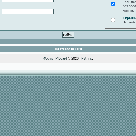
Если по
без вво
компьют
Скрытн
Не отоб
Текстовая версия
Форум
IP.Board
© 2026
IPS, Inc
.