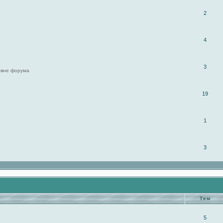
2
4
3
 вне форума
19
1
3
Тем
5