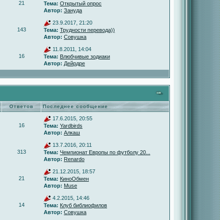
21
Тема:
Открытый опрос
Автор:
Зануда
23.9.2017, 21:20
143
Тема:
Трудности перевода))
Автор:
Совушка
11.8.2011, 14:04
16
Тема:
Влюбчивые зодиаки
Автор:
Дейрдре
Ответов
Последнее сообщение
17.6.2015, 20:55
16
Тема:
Yardbirds
Автор:
Алкаш
13.7.2016, 20:11
313
Тема:
Чемпионат Европы по футболу 20...
Автор:
Renardo
21.12.2015, 18:57
21
Тема:
КиноОбмен
Автор:
Muse
4.2.2015, 14:46
14
Тема:
Клуб библиофилов
Автор:
Совушка