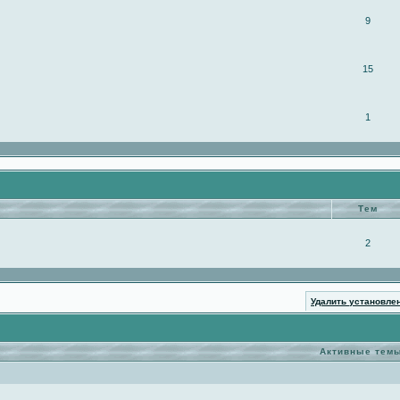
9
15
1
Тем
2
Удалить установле
Активные тем