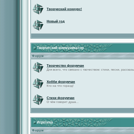
Творческий конкурс!
Новый год
Творческий коммуникатор
Форум
Творчество форумчан
Для всего, что связано с твочеством: стихи, песни, рассказы 
Хобби форумчан
Кто на что горазд!
Стихи форумчан
О чём говорит душа...
Игротека
Форум