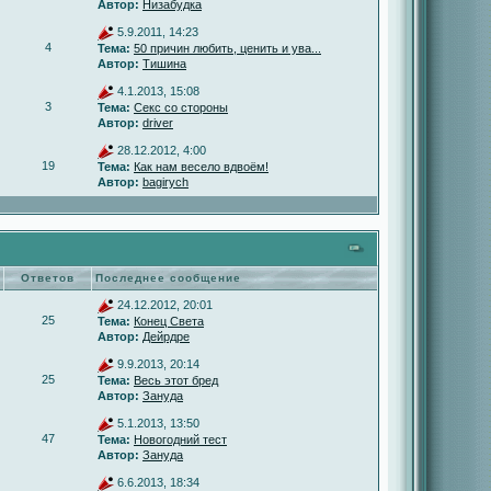
Автор:
Низабудка
5.9.2011, 14:23
4
Тема:
50 причин любить, ценить и ува...
Автор:
Тишина
4.1.2013, 15:08
3
Тема:
Секс со стороны
Автор:
driver
28.12.2012, 4:00
19
Тема:
Как нам весело вдвоём!
Автор:
bagirych
Ответов
Последнее сообщение
24.12.2012, 20:01
25
Тема:
Конец Света
Автор:
Дейрдре
9.9.2013, 20:14
25
Тема:
Весь этот бред
Автор:
Зануда
5.1.2013, 13:50
47
Тема:
Новогодний тест
Автор:
Зануда
6.6.2013, 18:34