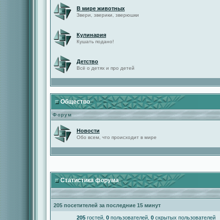
В мире животных
Звери, зверики, зверюшки
Кулинария
Кушать подано!
Детство
Всё о детях и про детей
Общество
Форум
Новости
Обо всем, что происходит в мире
Статистика форума
205 посетителей за последние 15 минут
205
гостей,
0
пользователей,
0
скрытых пользователей