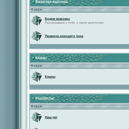
Визитная карточка
Форум
Будем знакомы
Рассказываем о себе, о своих увлечениях
Правила хорошего тона
Кланы
Форум
Кланы
Pro100chat
Форум
Наш чат