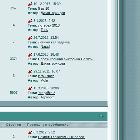
10.12.2017, 15:39
267
Тема:
5 из 10
Автор:
Дикая_орхидея
3.1.2013, 2:42
4
Тема:
Лотерея 2013
Автор:
Тень
26.7.2012, 13:54
7
Тема:
Логическая задачка
Автор:
Natadj
17.8.2016, 16:48
3374
Тема:
Неразыгранная викторина Полити...
Автор:
Дикая_орхидея
29.11.2011, 10:07
3
Тема:
Игры чата
Автор:
Viola
15.3.2016, 20:08
5907
Тема:
Угадайка 3
Автор:
Agronom
Ответов
Последнее сообщение
6.3.2012, 9:52
1
Тема:
Секреты сексуальных волос.