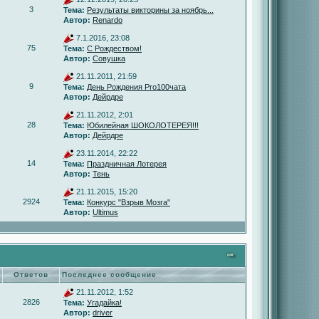
3
Тема:
Результаты викторины за ноябрь...
Автор:
Renardo
7.1.2016, 23:08
75
Тема:
С Рождеством!
Автор:
Совушка
21.11.2011, 21:59
9
Тема:
День Рождения Pro100чата
Автор:
Дейрдре
21.11.2012, 2:01
28
Тема:
Юбилейная ШОКОЛОТЕРЕЯ!!!
Автор:
Дейрдре
23.11.2014, 22:22
14
Тема:
Праздничная Лотерея
Автор:
Тень
21.11.2015, 15:20
2924
Тема:
Конкурс "Взрыв Мозга"
Автор:
Ultimus
Ответов
Последнее сообщение
21.11.2012, 1:52
2826
Тема:
Угадайка!
Автор:
driver