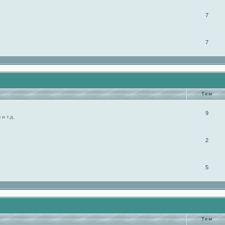
7
7
Тем
9
и т.д.
2
5
Тем