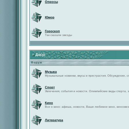
Опросы
Юмор
Гороскоп
Так сказали звезды
Досуг
Форум
Музыка
Музыкальные новинки, вкусы и пристрастия. Обсуждение, с
Спорт
Увлечения, события и новости. Олимпийские виды спорта, 
Кино
Все о кино: афиша, новости, Ваше любимое кино, кинозвез
Литература