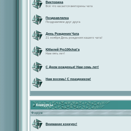
Викторина
Всё что касается викторины чата
Поздравлялка
Поздравляем друг друга
День Рождения Чата
21 ноября День рождения нашего чата!
Юбилей Pro100chat'а
Нам пять лет!
С Днем рожденья! Нам семь лет!
Нам восемь! С праздником!
Конкурсы
Форум
Внимание конкурс!