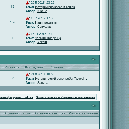
29.5.2015, 23:22
81
Тема:
Истории про котов и кошек
Автор:
Ююша
13.7.2015, 17:56
152
Тема:
Наши рецепты
Автор:
Совушка
16.11.2012, 9:41
1
Тема:
Устами младенца
Автор:
Алкаш
Ответов
Последнее сообщение
21.9.2013, 18:46
2
Тема:
Исторический велопробег Tweedr...
Автор:
Зануда
нные форумом cookies
·
Отметить все сообщения прочитанными
ы
·
Администрация
·
Активные сегодня
·
Самые активные