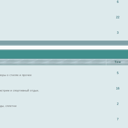
6
22
3
Тем
5
поры о стилях и прочее
16
экстрим и спортивный отдых.
2
ды, сплетни
7