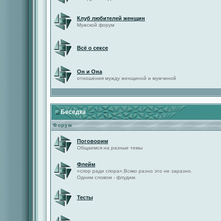
Клуб любителей женщин
Мужской форум
Всё о сексе
Он и Она
отношения мужду женщиной и мужчиной
Беседка
Форум
Поговорим
Общаемся на разные темы
Флейм
«спор ради спора»,Всяко разно это не заразно.
Одним словом - флудим.
Тесты