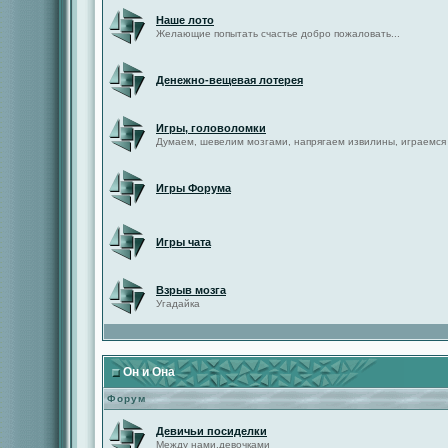
Наше лото
Желающие попытать счастье добро пожаловать...
Денежно-вещевая лотерея
Игры, головоломки
Думаем, шевелим мозгами, напрягаем извилины, играемся
Игры Форума
Игры чата
Взрыв мозга
Угадайка
Он и Она
Форум
Девичьи посиделки
Между нами,девочками