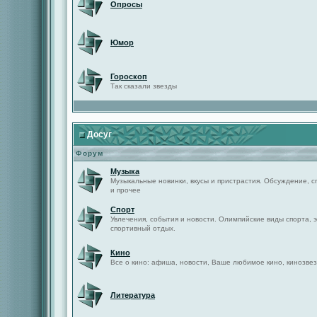
Опросы
Юмор
Гороскоп
Так сказали звезды
Досуг
Форум
Музыка
Музыкальные новинки, вкусы и пристрастия. Обсуждение, с
и прочее
Спорт
Увлечения, события и новости. Олимпийские виды спорта, 
спортивный отдых.
Кино
Все о кино: афиша, новости, Ваше любимое кино, кинозвез
Литература