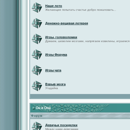
Наше лото
Желающие попытать счастье добро пожаловать...
Денежно-вещевая лотерея
Игры, головоломки
Думаем, шевелим мозгами, напрягаем извилины, играемся
Игры Форума
Игры чата
Взрыв мозга
Угадайка
Он и Она
Форум
Девичьи посиделки
Между нами,девочками