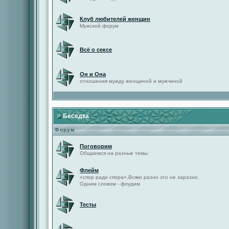
Клуб любителей женщин
Мужской форум
Всё о сексе
Он и Она
отношения мужду женщиной и мужчиной
Беседка
Форум
Поговорим
Общаемся на разные темы
Флейм
«спор ради спора»,Всяко разно это не заразно.
Одним словом - флудим.
Тесты