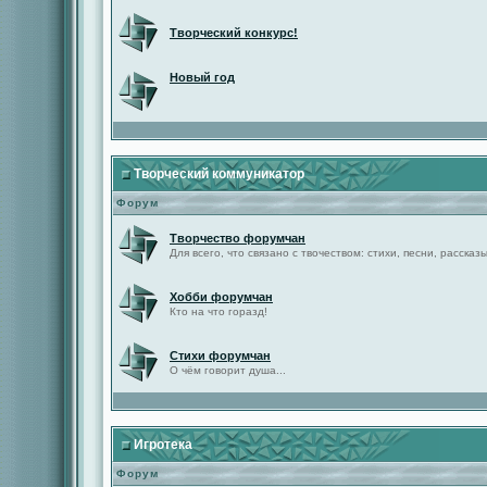
Творческий конкурс!
Новый год
Творческий коммуникатор
Форум
Творчество форумчан
Для всего, что связано с твочеством: стихи, песни, рассказы 
Хобби форумчан
Кто на что горазд!
Стихи форумчан
О чём говорит душа...
Игротека
Форум