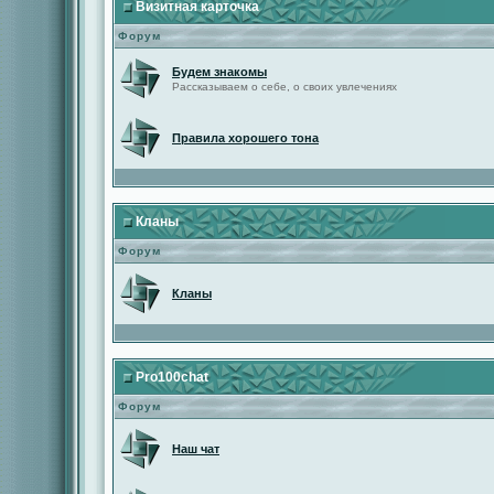
Визитная карточка
Форум
Будем знакомы
Рассказываем о себе, о своих увлечениях
Правила хорошего тона
Кланы
Форум
Кланы
Pro100chat
Форум
Наш чат