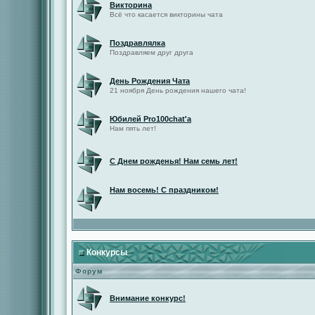
Викторина
Всё что касается викторины чата
Поздравлялка
Поздравляем друг друга
День Рождения Чата
21 ноября День рождения нашего чата!
Юбилей Pro100chat'а
Нам пять лет!
С Днем рожденья! Нам семь лет!
Нам восемь! С праздником!
Конкурсы
Форум
Внимание конкурс!