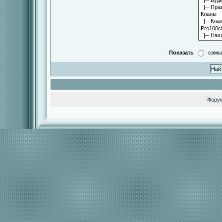
Показать
самы
Фору