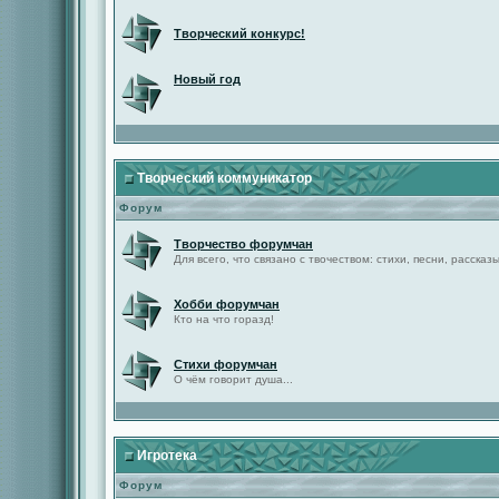
Творческий конкурс!
Новый год
Творческий коммуникатор
Форум
Творчество форумчан
Для всего, что связано с твочеством: стихи, песни, рассказы 
Хобби форумчан
Кто на что горазд!
Стихи форумчан
О чём говорит душа...
Игротека
Форум