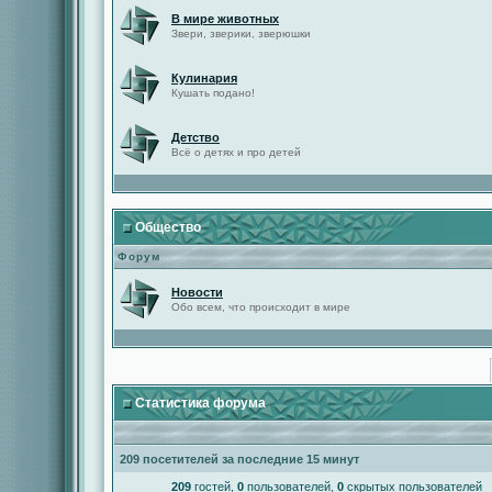
В мире животных
Звери, зверики, зверюшки
Кулинария
Кушать подано!
Детство
Всё о детях и про детей
Общество
Форум
Новости
Обо всем, что происходит в мире
Статистика форума
209 посетителей за последние 15 минут
209
гостей,
0
пользователей,
0
скрытых пользователей