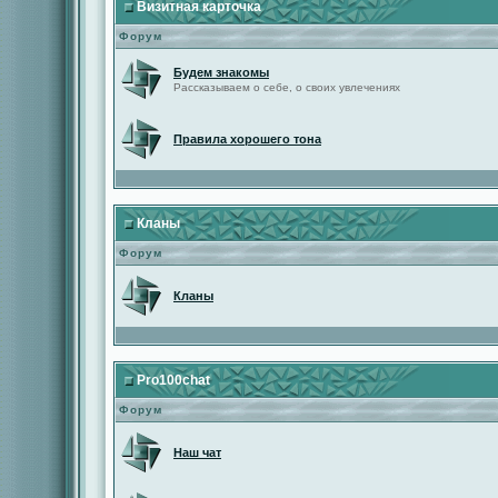
Визитная карточка
Форум
Будем знакомы
Рассказываем о себе, о своих увлечениях
Правила хорошего тона
Кланы
Форум
Кланы
Pro100chat
Форум
Наш чат