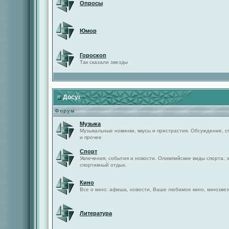
Опросы
Юмор
Гороскоп
Так сказали звезды
Досуг
Форум
Музыка
Музыкальные новинки, вкусы и пристрастия. Обсуждение, с
и прочее
Спорт
Увлечения, события и новости. Олимпийские виды спорта, 
спортивный отдых.
Кино
Все о кино: афиша, новости, Ваше любимое кино, кинозвез
Литература