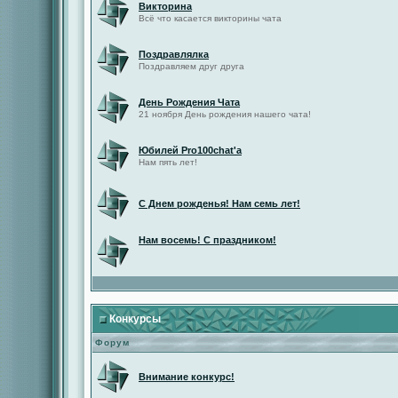
Викторина
Всё что касается викторины чата
Поздравлялка
Поздравляем друг друга
День Рождения Чата
21 ноября День рождения нашего чата!
Юбилей Pro100chat'а
Нам пять лет!
С Днем рожденья! Нам семь лет!
Нам восемь! С праздником!
Конкурсы
Форум
Внимание конкурс!