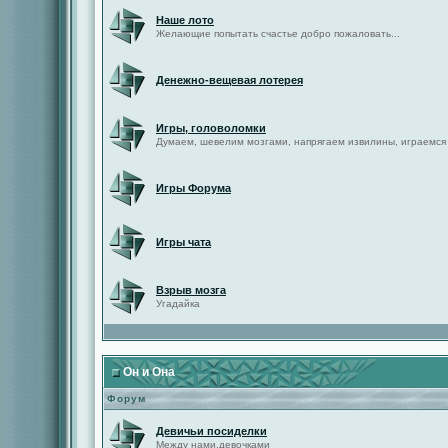
Наше лото
Желающие попытать счастье добро пожаловать...
Денежно-вещевая лотерея
Игры, головоломки
Думаем, шевелим мозгами, напрягаем извилины, играемся
Игры Форума
Игры чата
Взрыв мозга
Угадайка
Он и Она
Форум
Девичьи посиделки
Между нами,девочками