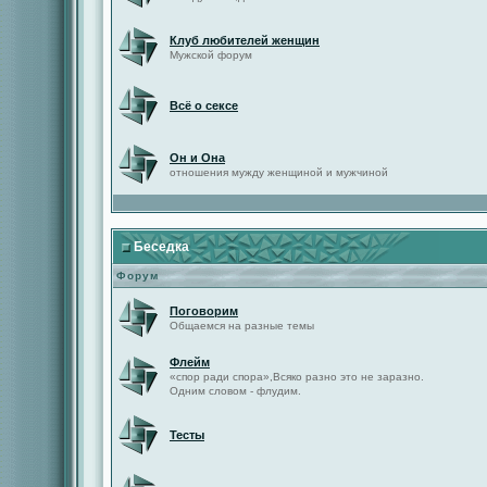
Клуб любителей женщин
Мужской форум
Всё о сексе
Он и Она
отношения мужду женщиной и мужчиной
Беседка
Форум
Поговорим
Общаемся на разные темы
Флейм
«спор ради спора»,Всяко разно это не заразно.
Одним словом - флудим.
Тесты