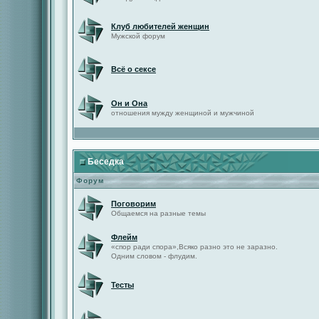
Клуб любителей женщин
Мужской форум
Всё о сексе
Он и Она
отношения мужду женщиной и мужчиной
Беседка
Форум
Поговорим
Общаемся на разные темы
Флейм
«спор ради спора»,Всяко разно это не заразно.
Одним словом - флудим.
Тесты