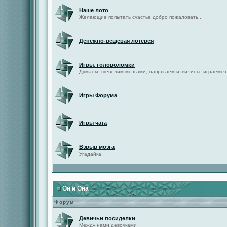
Наше лото
Желающие попытать счастье добро пожаловать...
Денежно-вещевая лотерея
Игры, головоломки
Думаем, шевелим мозгами, напрягаем извилины, играемся
Игры Форума
Игры чата
Взрыв мозга
Угадайка
Он и Она
Форум
Девичьи посиделки
Между нами,девочками