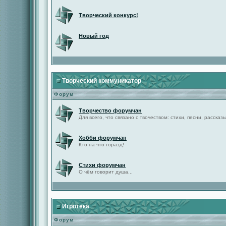
Творческий конкурс!
Новый год
Творческий коммуникатор
Форум
Творчество форумчан
Для всего, что связано с твочеством: стихи, песни, рассказы 
Хобби форумчан
Кто на что горазд!
Стихи форумчан
О чём говорит душа...
Игротека
Форум