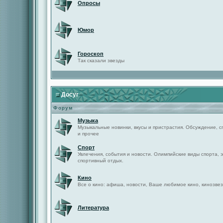
Опросы
Юмор
Гороскоп
Так сказали звезды
Досуг
Форум
Музыка
Музыкальные новинки, вкусы и пристрастия. Обсуждение, с
и прочее
Спорт
Увлечения, события и новости. Олимпийские виды спорта, 
спортивный отдых.
Кино
Все о кино: афиша, новости, Ваше любимое кино, кинозвез
Литература