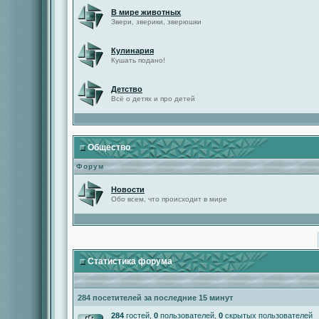
В мире животных
Звери, зверики, зверюшки
Кулинария
Кушать подано!
Детство
Всё о детях и про детей
Общество
Форум
Новости
Обо всем, что происходит в мире
Статистика форума
284 посетителей за последние 15 минут
284
гостей,
0
пользователей,
0
скрытых пользователей