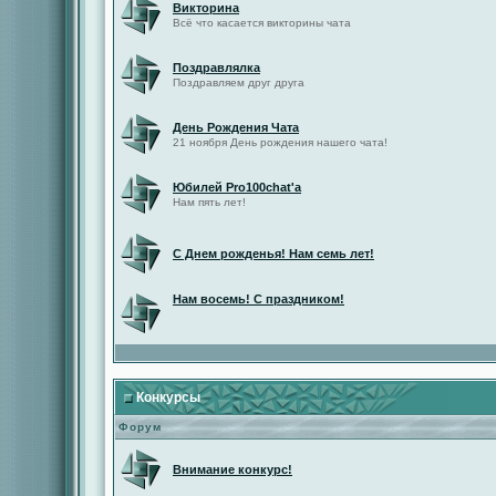
Викторина
Всё что касается викторины чата
Поздравлялка
Поздравляем друг друга
День Рождения Чата
21 ноября День рождения нашего чата!
Юбилей Pro100chat'а
Нам пять лет!
С Днем рожденья! Нам семь лет!
Нам восемь! С праздником!
Конкурсы
Форум
Внимание конкурс!