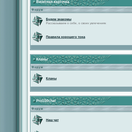
Визитная карточка
Форум
Будем знакомы
Рассказываем о себе, о своих увлечениях
Правила хорошего тона
Кланы
Форум
Кланы
Pro100chat
Форум
Наш чат