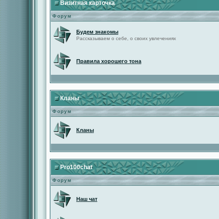
Визитная карточка
Форум
Будем знакомы
Рассказываем о себе, о своих увлечениях
Правила хорошего тона
Кланы
Форум
Кланы
Pro100chat
Форум
Наш чат