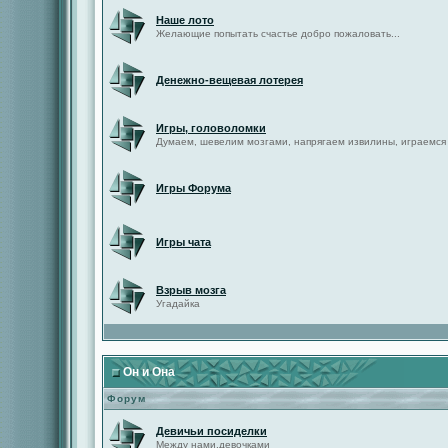
Наше лото
Желающие попытать счастье добро пожаловать...
Денежно-вещевая лотерея
Игры, головоломки
Думаем, шевелим мозгами, напрягаем извилины, играемся
Игры Форума
Игры чата
Взрыв мозга
Угадайка
Он и Она
Форум
Девичьи посиделки
Между нами,девочками