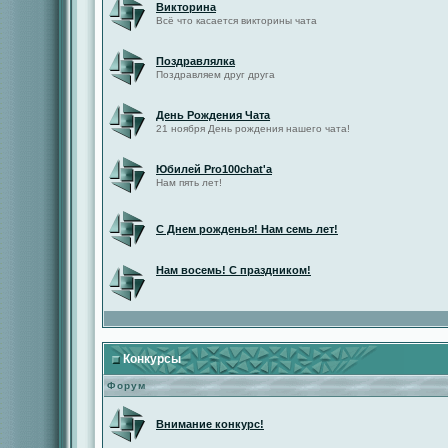
Викторина
Всё что касается викторины чата
Поздравлялка
Поздравляем друг друга
День Рождения Чата
21 ноября День рождения нашего чата!
Юбилей Pro100chat'а
Нам пять лет!
С Днем рожденья! Нам семь лет!
Нам восемь! С праздником!
Конкурсы
Форум
Внимание конкурс!