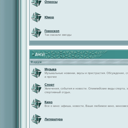
Опросы
Юмор
Гороскоп
Так сказали звезды
Досуг
Форум
Музыка
Музыкальные новинки, вкусы и пристрастия. Обсуждение, с
и прочее
Спорт
Увлечения, события и новости. Олимпийские виды спорта, 
спортивный отдых.
Кино
Все о кино: афиша, новости, Ваше любимое кино, кинозвез
Литература