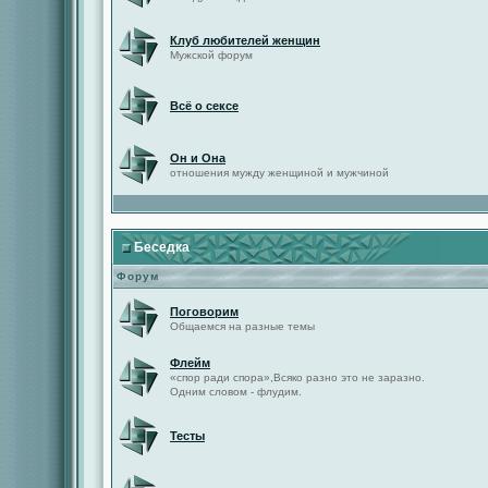
Клуб любителей женщин
Мужской форум
Всё о сексе
Он и Она
отношения мужду женщиной и мужчиной
Беседка
Форум
Поговорим
Общаемся на разные темы
Флейм
«спор ради спора»,Всяко разно это не заразно.
Одним словом - флудим.
Тесты