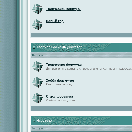
Творческий конкурс!
Новый год
Творческий коммуникатор
Форум
Творчество форумчан
Для всего, что связано с твочеством: стихи, песни, рассказы 
Хобби форумчан
Кто на что горазд!
Стихи форумчан
О чём говорит душа...
Игротека
Форум