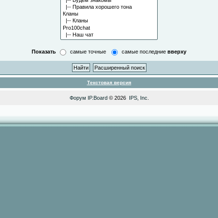
Показать
самые точные
самые последние
вверху
Текстовая версия
Форум
IP.Board
© 2026
IPS, Inc
.