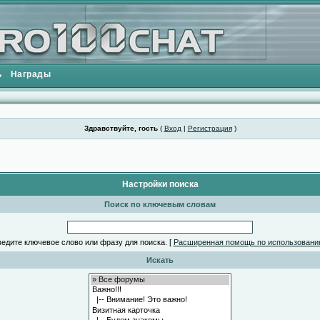
ь
Награды
Здравствуйте, гость
(
Вход
|
Регистрация
)
Настройки поиска
Поиск по ключевым словам
едите ключевое слово или фразу для поиска.
[
Расширенная помощь по использовани
Искать