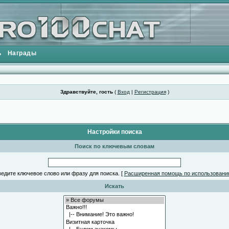
ь
Награды
Здравствуйте, гость
(
Вход
|
Регистрация
)
Настройки поиска
Поиск по ключевым словам
едите ключевое слово или фразу для поиска.
[
Расширенная помощь по использовани
Искать