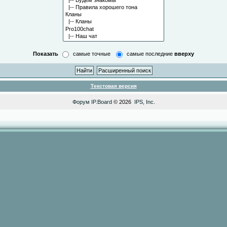
Показать
самые точные
самые последние
вверху
Текстовая версия
Форум
IP.Board
© 2026
IPS, Inc
.