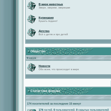
В мире животных
Звери, зверики, зверюшки
Кулинария
Кушать подано!
Детство
Всё о детях и про детей
Общество
Форум
Новости
Обо всем, что происходит в мире
Статистика форума
174 посетителей за последние 15 минут
174
гостей,
0
пользователей,
0
скрытых пользователей