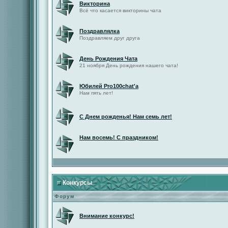
Викторина
Всё что касается викторины чата
Поздравлялка
Поздравляем друг друга
День Рождения Чата
21 ноября День рождения нашего чата!
Юбилей Pro100chat'а
Нам пять лет!
С Днем рожденья! Нам семь лет!
Нам восемь! С праздником!
Конкурсы
Форум
Внимание конкурс!