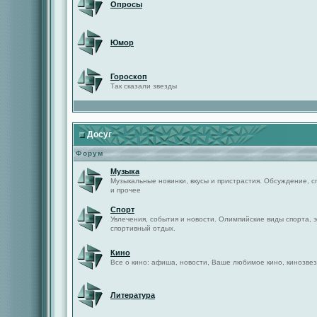
Опросы
Юмор
Гороскоп
Так сказали звезды
Досуг
Форум
Музыка
Музыкальные новинки, вкусы и пристрастия. Обсуждение, с
и прочее
Спорт
Увлечения, события и новости. Олимпийские виды спорта, 
спортивный отдых.
Кино
Все о кино: афиша, новости, Ваше любимое кино, кинозвез
Литература