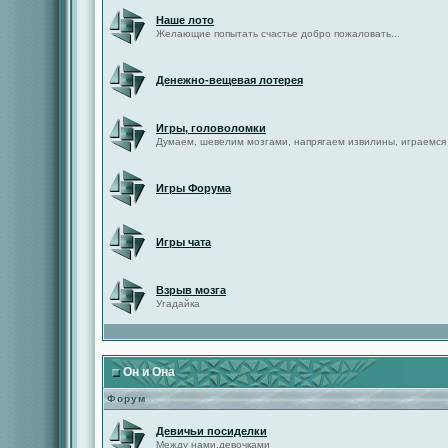
Наше лото
Желающие попытать счастье добро пожаловать...
Денежно-вещевая лотерея
Игры, головоломки
Думаем, шевелим мозгами, напрягаем извилины, играемся
Игры Форума
Игры чата
Взрыв мозга
Угадайка
Он и Она
Форум
Девичьи посиделки
Между нами,девочками