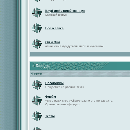
Клуб любителей женщин
Мужской форум
Всё о сексе
Он и Она
отношения мужду женщиной и мужчиной
Беседка
Форум
Поговорим
Общаемся на разные темы
Флейм
«спор ради спора»,Всяко разно это не заразно.
Одним словом - флудим.
Тесты