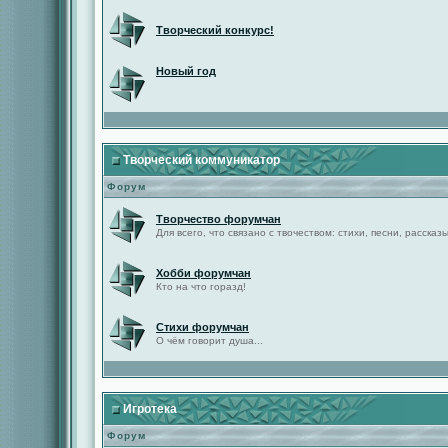
Творческий конкурс!
Новый год
Творческий коммуникатор
Форум
Творчество форумчан
Для всего, что связано с твочеством: стихи, песни, рассказы 
Хобби форумчан
Кто на что горазд!
Стихи форумчан
О чём говорит душа...
Игротека
Форум