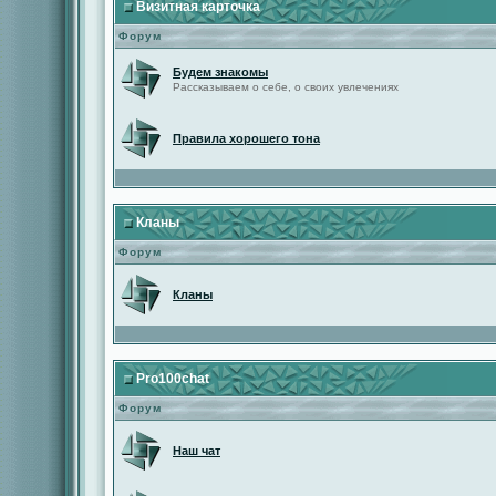
Визитная карточка
Форум
Будем знакомы
Рассказываем о себе, о своих увлечениях
Правила хорошего тона
Кланы
Форум
Кланы
Pro100chat
Форум
Наш чат