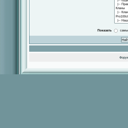
Показать
самы
Фору