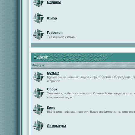
Опросы
Юмор
Гороскоп
Так сказали звезды
Досуг
Форум
Музыка
Музыкальные новинки, вкусы и пристрастия. Обсуждение, с
и прочее
Спорт
Увлечения, события и новости. Олимпийские виды спорта, 
спортивный отдых.
Кино
Все о кино: афиша, новости, Ваше любимое кино, кинозвез
Литература