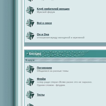
Клуб любителей женщин
Мужской форум
Всё о сексе
Он и Она
отношения мужду женщиной и мужчиной
Беседка
Форум
Поговорим
Общаемся на разные темы
Флейм
«спор ради спора»,Всяко разно это не заразно.
Одним словом - флудим.
Тесты