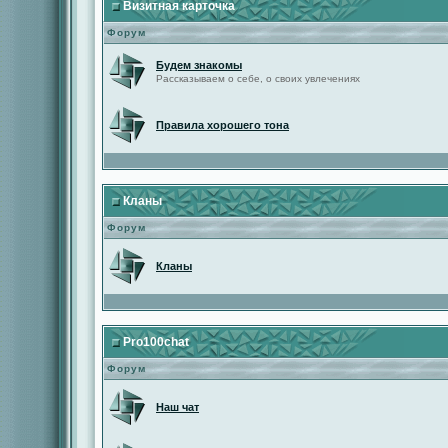
Визитная карточка
Форум
Будем знакомы
Рассказываем о себе, о своих увлечениях
Правила хорошего тона
Кланы
Форум
Кланы
Pro100chat
Форум
Наш чат