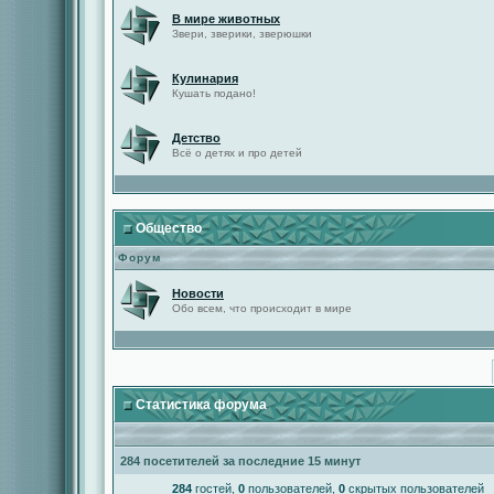
В мире животных
Звери, зверики, зверюшки
Кулинария
Кушать подано!
Детство
Всё о детях и про детей
Общество
Форум
Новости
Обо всем, что происходит в мире
Статистика форума
284 посетителей за последние 15 минут
284
гостей,
0
пользователей,
0
скрытых пользователей