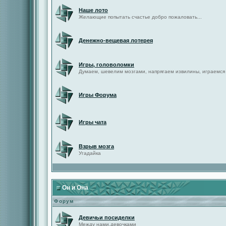
Наше лото
Желающие попытать счастье добро пожаловать...
Денежно-вещевая лотерея
Игры, головоломки
Думаем, шевелим мозгами, напрягаем извилины, играемся
Игры Форума
Игры чата
Взрыв мозга
Угадайка
Он и Она
Форум
Девичьи посиделки
Между нами,девочками