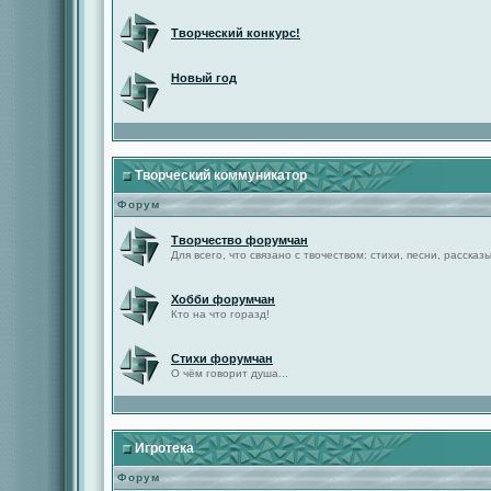
Творческий конкурс!
Новый год
Творческий коммуникатор
Форум
Творчество форумчан
Для всего, что связано с твочеством: стихи, песни, рассказы 
Хобби форумчан
Кто на что горазд!
Стихи форумчан
О чём говорит душа...
Игротека
Форум