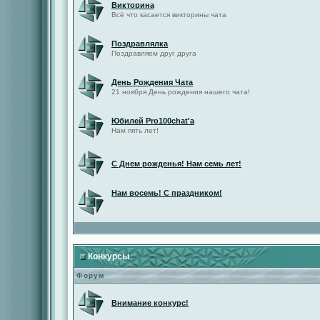
Викторина
Всё что касается викторины чата
Поздравлялка
Поздравляем друг друга
День Рождения Чата
21 ноября День рождения нашего чата!
Юбилей Pro100chat'а
Нам пять лет!
С Днем рожденья! Нам семь лет!
Нам восемь! С праздником!
Конкурсы
Форум
Внимание конкурс!