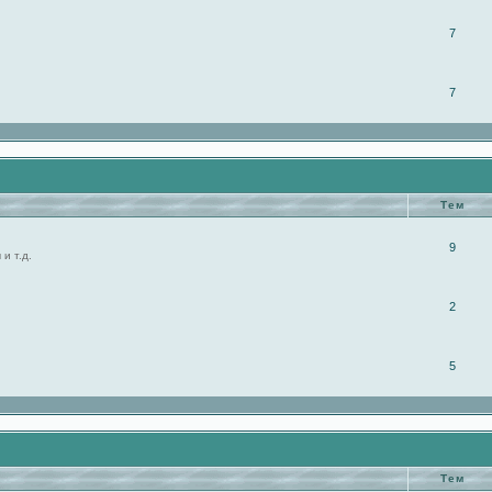
7
7
Тем
9
и т.д.
2
5
Тем