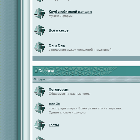
Клуб любителей женщин
Мужской форум
Всё о сексе
Он и Она
отношения мужду женщиной и мужчиной
Беседка
Форум
Поговорим
Общаемся на разные темы
Флейм
«спор ради спора»,Всяко разно это не заразно.
Одним словом - флудим.
Тесты