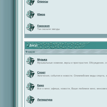
Опросы
Юмор
Гороскоп
Так сказали звезды
Досуг
Форум
Музыка
Музыкальные новинки, вкусы и пристрастия. Обсуждение, с
Спорт
Увлечения, события и новости. Олимпийские виды спорта, 
Кино
Все о кино: афиша, новости, Ваше любимое кино, кинозвез
Литература