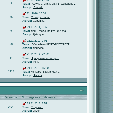
3
Тема:
Результаты викторины за ноябрь...
Автор:
Renardo
7.1.2016, 23:08
75
Тема:
С Рождеством!
Автор:
Совушка
21.11.2011, 21:59
9
Тема:
День Рождения Pro100чата
Автор:
Дейрдре
21.11.2012, 2:01
28
Тема:
Юбилейная ШОКОЛОТЕРЕЯ!!!
Автор:
Дейрдре
23.11.2014, 22:22
14
Тема:
Праздничная Лотерея
Автор:
Тень
21.11.2015, 15:20
2924
Тема:
Конкурс "Взрыв Мозга"
Автор:
Ultimus
Ответов
Последнее сообщение
21.11.2012, 1:52
2826
Тема:
Угадайка!
Автор:
driver