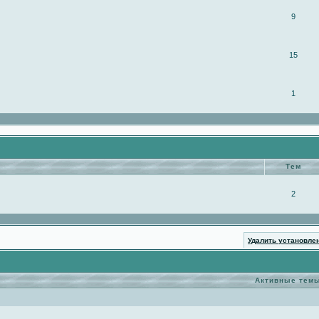
9
15
1
Тем
2
Удалить установле
Активные тем