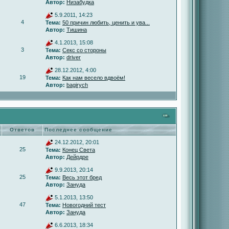
Автор:
Низабудка
5.9.2011, 14:23
4
Тема:
50 причин любить, ценить и ува...
Автор:
Тишина
4.1.2013, 15:08
3
Тема:
Секс со стороны
Автор:
driver
28.12.2012, 4:00
19
Тема:
Как нам весело вдвоём!
Автор:
bagirych
Ответов
Последнее сообщение
24.12.2012, 20:01
25
Тема:
Конец Света
Автор:
Дейрдре
9.9.2013, 20:14
25
Тема:
Весь этот бред
Автор:
Зануда
5.1.2013, 13:50
47
Тема:
Новогодний тест
Автор:
Зануда
6.6.2013, 18:34