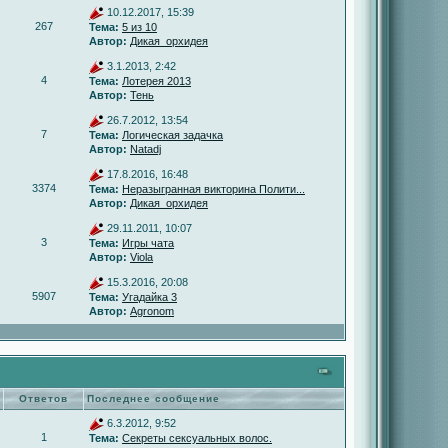
10.12.2017, 15:39
267
Тема:
5 из 10
Автор:
Дикая_орхидея
3.1.2013, 2:42
4
Тема:
Лотерея 2013
Автор:
Тень
26.7.2012, 13:54
7
Тема:
Логическая задачка
Автор:
Natadj
17.8.2016, 16:48
3374
Тема:
Неразыгранная викторина Полити...
Автор:
Дикая_орхидея
29.11.2011, 10:07
3
Тема:
Игры чата
Автор:
Viola
15.3.2016, 20:08
5907
Тема:
Угадайка 3
Автор:
Agronom
Ответов
Последнее сообщение
6.3.2012, 9:52
1
Тема:
Секреты сексуальных волос.