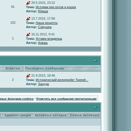
29.5.2015, 23:22
81
Тема:
Истории про котов и кошек
Автор:
Ююша
13.7.2015, 17:56
152
Тема:
Наши рецепты
Автор:
Совушка
16.11.2012, 9:41
1
Тема:
Устами младенца
Автор:
Алкаш
Ответов
Последнее сообщение
21.9.2013, 18:46
2
Тема:
Исторический велопробег Tweedr...
Автор:
Зануда
нные форумом cookies
·
Отметить все сообщения прочитанными
ы
·
Администрация
·
Активные сегодня
·
Самые активные