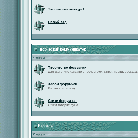
Творческий конкурс!
Новый год
Творческий коммуникатор
Форум
Творчество форумчан
Для всего, что связано с твочеством: стихи, песни, рассказы 
Хобби форумчан
Кто на что горазд!
Стихи форумчан
О чём говорит душа...
Игротека
Форум