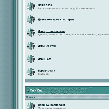
Наше лото
Желающие попытать счастье добро пожаловать...
Денежно-вещевая лотерея
Игры, головоломки
Думаем, шевелим мозгами, напрягаем извилины, играемся
Игры Форума
Игры чата
Взрыв мозга
Угадайка
Он и Она
Форум
Девичьи посиделки
Между нами,девочками