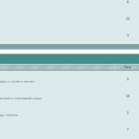
6
22
3
Тем
5
поры о стилях и прочее
16
экстрим и спортивный отдых.
2
ды, сплетни
7