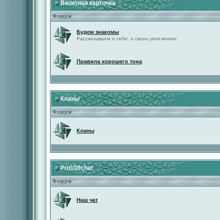
Визитная карточка
Форум
Будем знакомы
Рассказываем о себе, о своих увлечениях
Правила хорошего тона
Кланы
Форум
Кланы
Pro100chat
Форум
Наш чат