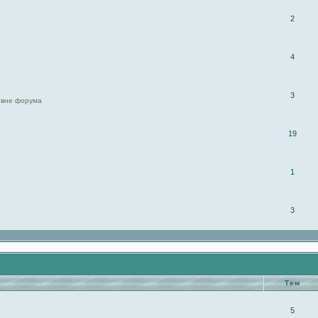
2
4
3
 вне форума
19
1
3
Тем
5