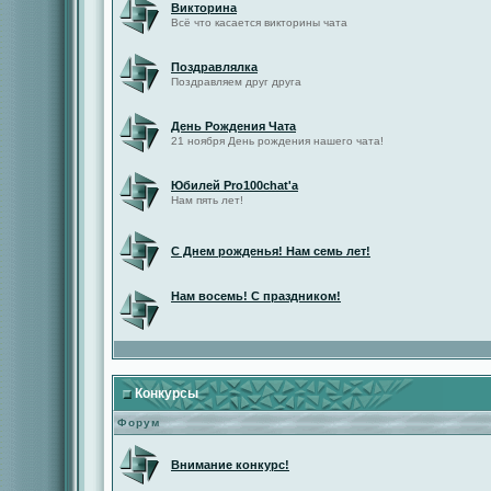
Викторина
Всё что касается викторины чата
Поздравлялка
Поздравляем друг друга
День Рождения Чата
21 ноября День рождения нашего чата!
Юбилей Pro100chat'а
Нам пять лет!
С Днем рожденья! Нам семь лет!
Нам восемь! С праздником!
Конкурсы
Форум
Внимание конкурс!