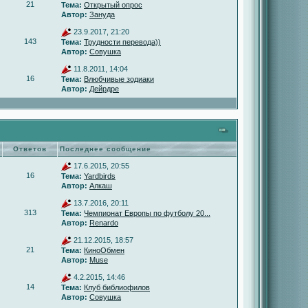
21
Тема:
Открытый опрос
Автор:
Зануда
23.9.2017, 21:20
143
Тема:
Трудности перевода))
Автор:
Совушка
11.8.2011, 14:04
16
Тема:
Влюбчивые зодиаки
Автор:
Дейрдре
Ответов
Последнее сообщение
17.6.2015, 20:55
16
Тема:
Yardbirds
Автор:
Алкаш
13.7.2016, 20:11
313
Тема:
Чемпионат Европы по футболу 20...
Автор:
Renardo
21.12.2015, 18:57
21
Тема:
КиноОбмен
Автор:
Muse
4.2.2015, 14:46
14
Тема:
Клуб библиофилов
Автор:
Совушка