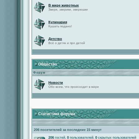
В мире животных
Звери, зверики, зверюшки
Кулинария
Кушать подано!
Детство
Всё о детях и про детей
Общество
Форум
Новости
Обо всем, что происходит в мире
Статистика форума
206 посетителей за последние 15 минут
206
гостей,
0
пользователей,
0
скрытых пользователей