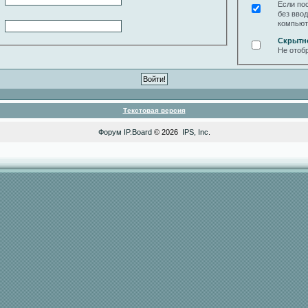
Если по
без вво
компьют
Скрытн
Не отоб
Текстовая версия
Форум
IP.Board
© 2026
IPS, Inc
.