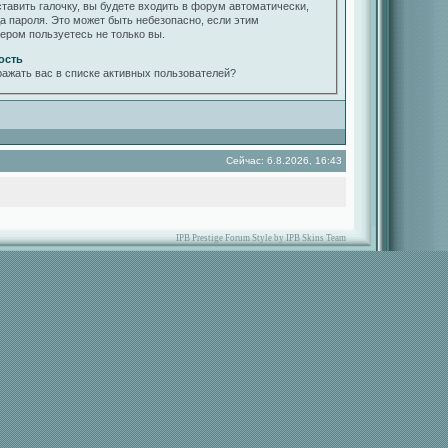
ставить галочку, вы будете входить в форум автоматически,
да пароля. Это может быть небезопасно, если этим
ером пользуетесь не только вы.
ость
ражать вас в списке активных пользователей?
Сейчас: 6.8.2026, 16:43
IPB Prestige Forum Style by IPB Skins Team