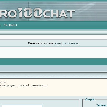
ь
Награды
Здравствуйте, гость
(
Вход
|
Регистрация
)
атели.
«Регистрация» в верхней части форума.
Опции
Запомни