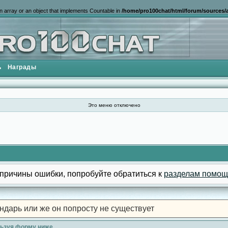
n array or an object that implements Countable in
/home/pro100chat/html/forum/sources/a
ь
Награды
Это меню отключено
причины ошибки, попробуйте обратиться к
разделам помощ
ндарь или же он попросту не существует
льзуя форму ниже.