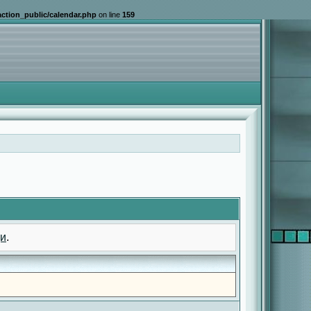
ction_public/calendar.php
on line
159
и
.