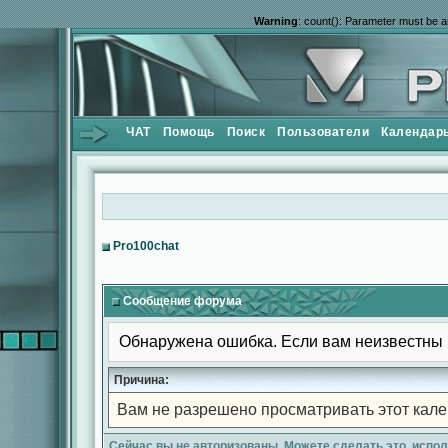
Warning
: count(): Parameter must be a
ЧАТ
Помощь
Поиск
Пользователи
Календар
Pro100chat
Сообщение форума
Обнаружена ошибка. Если вам неизвестны 
Причина:
Вам не разрешено просматривать этот кале
Сейчас вы не авторизованы. Можете сделать это, испо