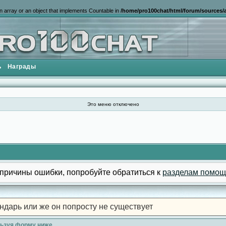
n array or an object that implements Countable in
/home/pro100chat/html/forum/sources/a
ь
Награды
Это меню отключено
причины ошибки, попробуйте обратиться к
разделам помощ
ндарь или же он попросту не существует
льзуя форму ниже.