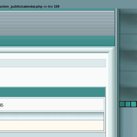
ction_public/calendar.php
on line
159
и
.