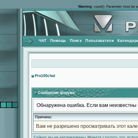
Warning
: count(): Parameter must be a
ЧАТ
Помощь
Поиск
Пользователи
Календар
Pro100chat
Сообщение форума
Обнаружена ошибка. Если вам неизвестны 
Причина:
Вам не разрешено просматривать этот кале
Сейчас вы не авторизованы. Можете сделать это, испо