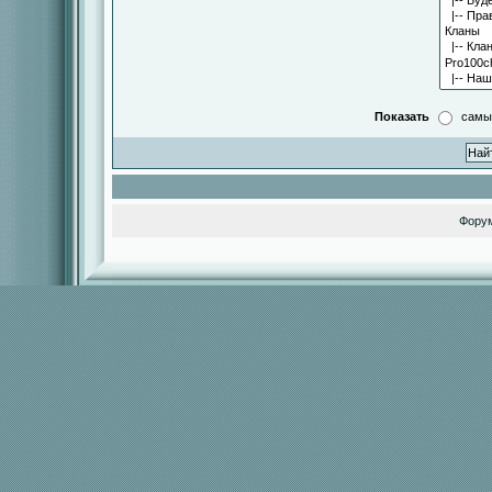
Показать
самы
Фору