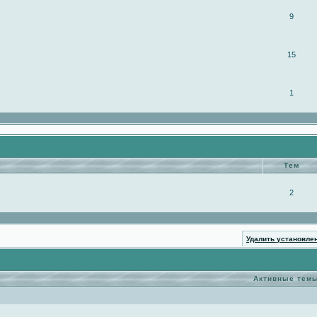
9
15
1
Тем
2
Удалить установле
Активные тем