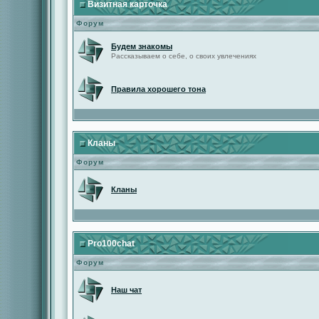
Визитная карточка
Форум
Будем знакомы
Рассказываем о себе, о своих увлечениях
Правила хорошего тона
Кланы
Форум
Кланы
Pro100chat
Форум
Наш чат