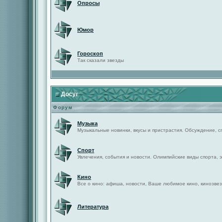
Опросы
Юмор
Гороскоп
Так сказали звезды
Досуг
Форум
Музыка
Музыкальные новинки, вкусы и пристрастия. Обсуждение, с
Спорт
Увлечения, события и новости. Олимпийские виды спорта, 
Кино
Все о кино: афиша, новости, Ваше любимое кино, кинозвез
Литература