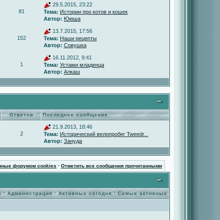
29.5.2015, 23:22
81
Тема:
Истории про котов и кошек
Автор:
Ююша
13.7.2015, 17:56
152
Тема:
Наши рецепты
Автор:
Совушка
16.11.2012, 9:41
1
Тема:
Устами младенца
Автор:
Алкаш
Ответов
Последнее сообщение
21.9.2013, 18:46
2
Тема:
Исторический велопробег Tweedr...
Автор:
Зануда
нные форумом cookies
·
Отметить все сообщения прочитанными
ы
·
Администрация
·
Активные сегодня
·
Самые активные