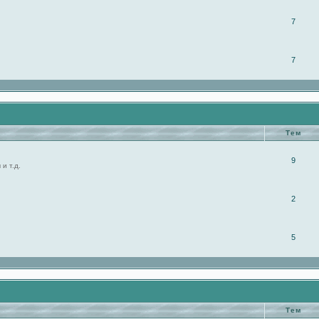
7
7
Тем
9
и т.д.
2
5
Тем