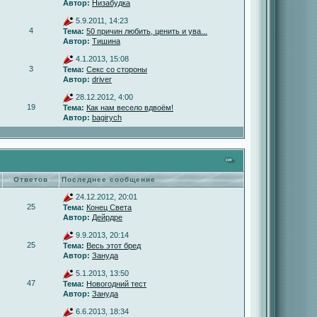
Автор:
Низабудка
5.9.2011, 14:23
4
Тема:
50 причин любить, ценить и ува...
Автор:
Тишина
4.1.2013, 15:08
3
Тема:
Секс со стороны
Автор:
driver
28.12.2012, 4:00
19
Тема:
Как нам весело вдвоём!
Автор:
bagirych
Ответов
Последнее сообщение
24.12.2012, 20:01
25
Тема:
Конец Света
Автор:
Дейрдре
9.9.2013, 20:14
25
Тема:
Весь этот бред
Автор:
Зануда
5.1.2013, 13:50
47
Тема:
Новогодний тест
Автор:
Зануда
6.6.2013, 18:34