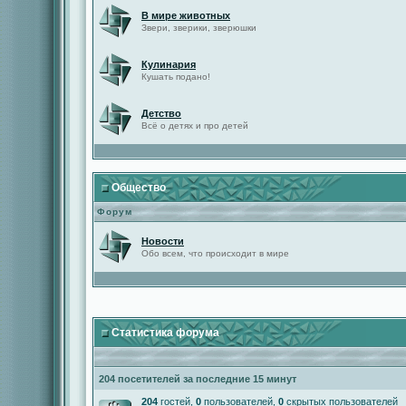
В мире животных
Звери, зверики, зверюшки
Кулинария
Кушать подано!
Детство
Всё о детях и про детей
Общество
Форум
Новости
Обо всем, что происходит в мире
Статистика форума
204 посетителей за последние 15 минут
204
гостей,
0
пользователей,
0
скрытых пользователей