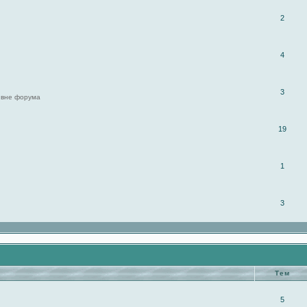
2
4
3
 вне форума
19
1
3
Тем
5