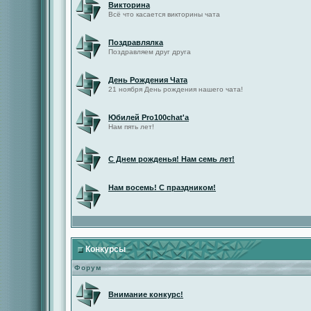
Викторина
Всё что касается викторины чата
Поздравлялка
Поздравляем друг друга
День Рождения Чата
21 ноября День рождения нашего чата!
Юбилей Pro100chat'а
Нам пять лет!
С Днем рожденья! Нам семь лет!
Нам восемь! С праздником!
Конкурсы
Форум
Внимание конкурс!