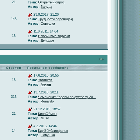
21
Тема:
Открытый опрос
Автор:
Зануда
23.9.2017, 21:20
143
Тема:
Трудности перевода))
Автор:
Совушка
11.8.2011, 14:04
16
Тема:
Влюбчивые зодиаки
Автор:
Дейрдре
Ответов
Последнее сообщение
17.6.2015, 20:55
16
Тема:
Yardbirds
Автор:
Алкаш
13.7.2016, 20:11
313
Тема:
Чемпионат Европы по футболу 20...
Автор:
Renardo
21.12.2015, 18:57
21
Тема:
КиноОбмен
Автор:
Muse
4.2.2015, 14:46
14
Тема:
Клуб библиофилов
Автор:
Совушка