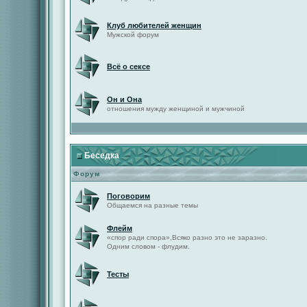
Клуб любителей женщин
Мужской форум
Всё о сексе
Он и Она
отношения мужду женщиной и мужчиной
Беседка
Форум
Поговорим
Общаемся на разные темы
Флейм
«спор ради спора»,Всяко разно это не заразно.
Одним словом - флудим.
Тесты