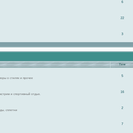
6
22
3
Тем
5
поры о стилях и прочее
16
экстрим и спортивный отдых.
2
ды, сплетни
7