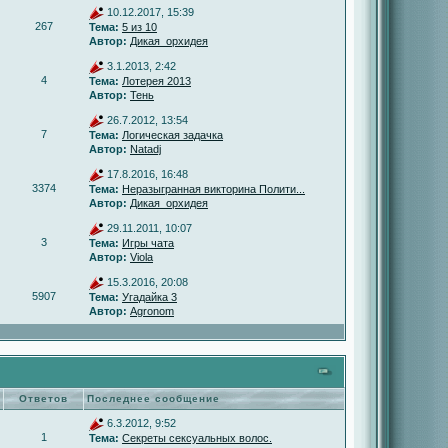
10.12.2017, 15:39
267
Тема:
5 из 10
Автор:
Дикая_орхидея
3.1.2013, 2:42
4
Тема:
Лотерея 2013
Автор:
Тень
26.7.2012, 13:54
7
Тема:
Логическая задачка
Автор:
Natadj
17.8.2016, 16:48
3374
Тема:
Неразыгранная викторина Полити...
Автор:
Дикая_орхидея
29.11.2011, 10:07
3
Тема:
Игры чата
Автор:
Viola
15.3.2016, 20:08
5907
Тема:
Угадайка 3
Автор:
Agronom
Ответов
Последнее сообщение
6.3.2012, 9:52
1
Тема:
Секреты сексуальных волос.