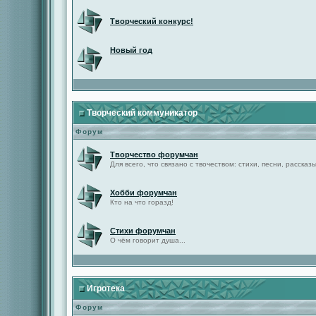
Творческий конкурс!
Новый год
Творческий коммуникатор
Форум
Творчество форумчан
Для всего, что связано с твочеством: стихи, песни, рассказы 
Хобби форумчан
Кто на что горазд!
Стихи форумчан
О чём говорит душа...
Игротека
Форум