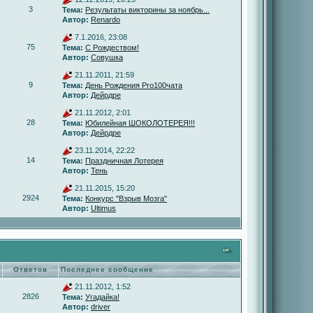
3
Тема:
Результаты викторины за ноябрь...
Автор:
Renardo
7.1.2016, 23:08
75
Тема:
С Рождеством!
Автор:
Совушка
21.11.2011, 21:59
9
Тема:
День Рождения Pro100чата
Автор:
Дейрдре
21.11.2012, 2:01
28
Тема:
Юбилейная ШОКОЛОТЕРЕЯ!!!
Автор:
Дейрдре
23.11.2014, 22:22
14
Тема:
Праздничная Лотерея
Автор:
Тень
21.11.2015, 15:20
2924
Тема:
Конкурс "Взрыв Мозга"
Автор:
Ultimus
Ответов
Последнее сообщение
21.11.2012, 1:52
2826
Тема:
Угадайка!
Автор:
driver