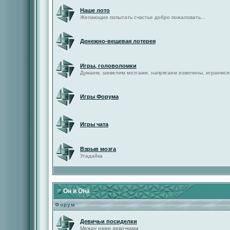
Наше лото
Желающие попытать счастье добро пожаловать...
Денежно-вещевая лотерея
Игры, головоломки
Думаем, шевелим мозгами, напрягаем извилины, играемся
Игры Форума
Игры чата
Взрыв мозга
Угадайка
Он и Она
Форум
Девичьи посиделки
Между нами,девочками