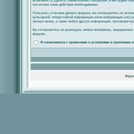
возможность удалять сомнительные сообщения, и мы будем прил
посчитаем такие действия необходимыми.
Пользуясь услугами данного форума, вы соглашаетесь не испол
вульгарной, непристойной информации и/или информации сексу
личную жизнь, а также любую другую информацию, противореча
Вы соглашаетесь не размещать любые материалы, защищенные а
форума.
Я ознакомился с правилами и условиями и принимаю и
Фору