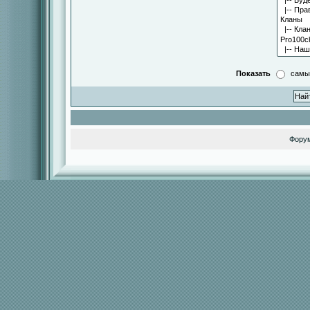
Показать
самы
Фору