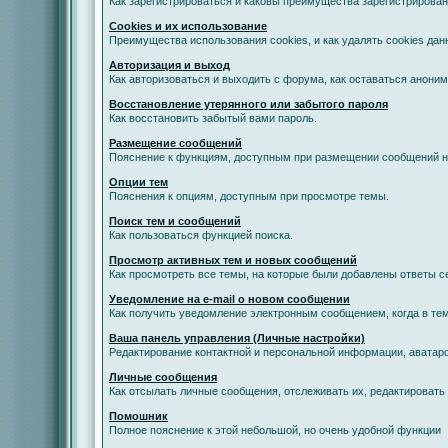
Как зарегистрироваться и каковы преимущества зарегистрирован
Cookies и их использование
Преимущества использования cookies, и как удалять cookies дан
Авторизация и выход
Как авторизоваться и выходить с форума, как оставаться анони
Восстановление утерянного или забытого пароля
Как восстановить забытый вами пароль.
Размещение сообщений
Пояснение к функциям, доступным при размещении сообщений 
Опции тем
Пояснения к опциям, доступным при просмотре темы.
Поиск тем и сообщений
Как пользоваться функцией поиска.
Просмотр активных тем и новых сообщений
Как просмотреть все темы, на которые были добавлены ответы с
Уведомление на е-mail о новом сообщении
Как получить уведомление электронным сообщением, когда в тем
Ваша панель управления (Личные настройки)
Редактирование контактной и персональной информации, аватаро
Личные сообщения
Как отсылать личные сообщения, отслеживать их, редактировать
Помошник
Полное пояснение к этой небольшой, но очень удобной функции