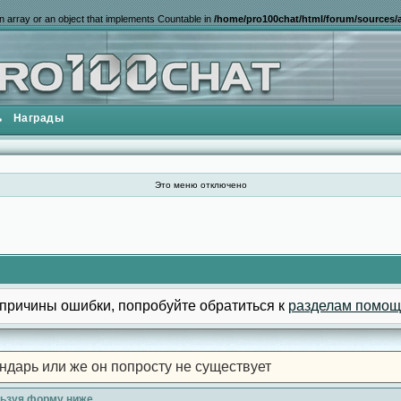
n array or an object that implements Countable in
/home/pro100chat/html/forum/sources/a
ь
Награды
Это меню отключено
причины ошибки, попробуйте обратиться к
разделам помощ
ндарь или же он попросту не существует
льзуя форму ниже.