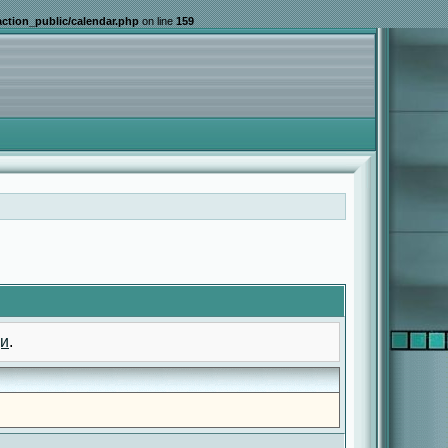
ction_public/calendar.php
on line
159
и
.