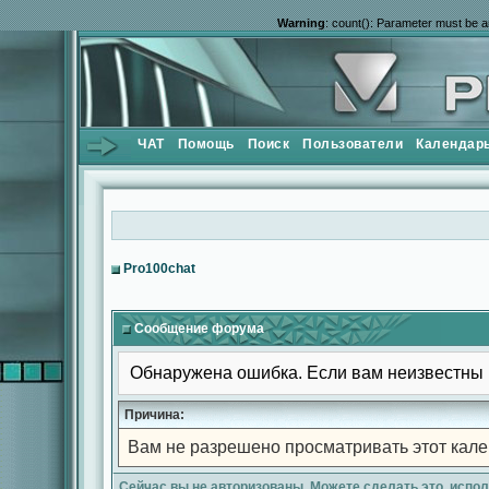
Warning
: count(): Parameter must be a
ЧАТ
Помощь
Поиск
Пользователи
Календар
Pro100chat
Сообщение форума
Обнаружена ошибка. Если вам неизвестны 
Причина:
Вам не разрешено просматривать этот кале
Сейчас вы не авторизованы. Можете сделать это, испо