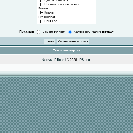
Показать
самые точные
самые последние
вверху
Текстовая версия
Форум
IP.Board
© 2026
IPS, Inc
.