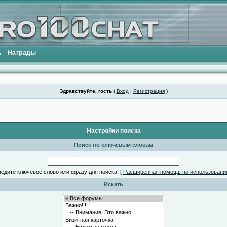
ь
Награды
Здравствуйте, гость
(
Вход
|
Регистрация
)
Настройки поиска
Поиск по ключевым словам
едите ключевое слово или фразу для поиска.
[
Расширенная помощь по использовани
Искать