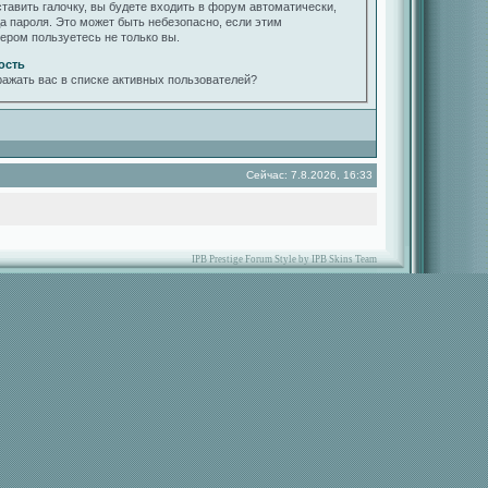
ставить галочку, вы будете входить в форум автоматически,
да пароля. Это может быть небезопасно, если этим
ером пользуетесь не только вы.
ость
ражать вас в списке активных пользователей?
Сейчас: 7.8.2026, 16:33
IPB Prestige Forum Style by IPB Skins Team