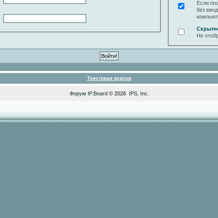
Если по
без вво
компьют
Скрытн
Не отоб
Текстовая версия
Форум
IP.Board
© 2026
IPS, Inc
.