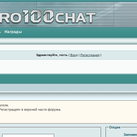
ь
Награды
Здравствуйте, гость
(
Вход
|
Регистрация
)
атели.
«Регистрация» в верхней части форума.
Опции
Запомни