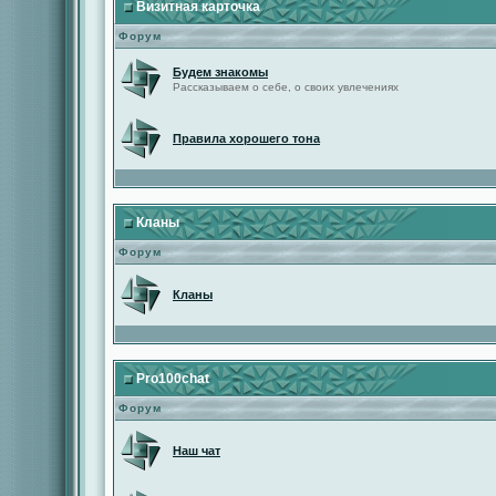
Визитная карточка
Форум
Будем знакомы
Рассказываем о себе, о своих увлечениях
Правила хорошего тона
Кланы
Форум
Кланы
Pro100chat
Форум
Наш чат