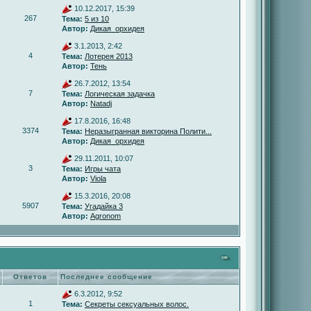
10.12.2017, 15:39
267
Тема:
5 из 10
Автор:
Дикая_орхидея
3.1.2013, 2:42
4
Тема:
Лотерея 2013
Автор:
Тень
26.7.2012, 13:54
7
Тема:
Логическая задачка
Автор:
Natadj
17.8.2016, 16:48
3374
Тема:
Неразыгранная викторина Полити...
Автор:
Дикая_орхидея
29.11.2011, 10:07
3
Тема:
Игры чата
Автор:
Viola
15.3.2016, 20:08
5907
Тема:
Угадайка 3
Автор:
Agronom
Ответов
Последнее сообщение
6.3.2012, 9:52
1
Тема:
Секреты сексуальных волос.