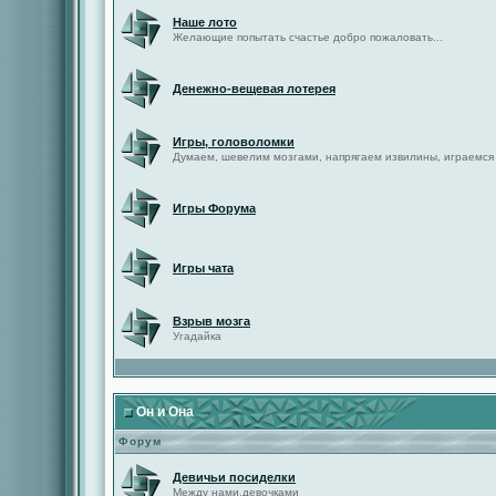
Наше лото
Желающие попытать счастье добро пожаловать...
Денежно-вещевая лотерея
Игры, головоломки
Думаем, шевелим мозгами, напрягаем извилины, играемся
Игры Форума
Игры чата
Взрыв мозга
Угадайка
Он и Она
Форум
Девичьи посиделки
Между нами,девочками