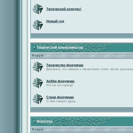
Творческий конкурс!
Новый год
Творческий коммуникатор
Форум
Творчество форумчан
Для всего, что связано с твочеством: стихи, песни, рассказы 
Хобби форумчан
Кто на что горазд!
Стихи форумчан
О чём говорит душа...
Игротека
Форум