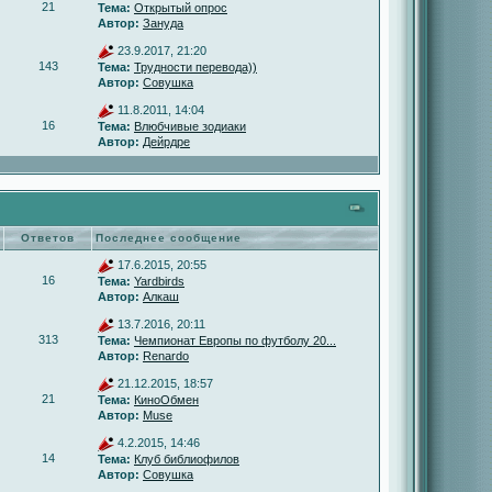
21
Тема:
Открытый опрос
Автор:
Зануда
23.9.2017, 21:20
143
Тема:
Трудности перевода))
Автор:
Совушка
11.8.2011, 14:04
16
Тема:
Влюбчивые зодиаки
Автор:
Дейрдре
Ответов
Последнее сообщение
17.6.2015, 20:55
16
Тема:
Yardbirds
Автор:
Алкаш
13.7.2016, 20:11
313
Тема:
Чемпионат Европы по футболу 20...
Автор:
Renardo
21.12.2015, 18:57
21
Тема:
КиноОбмен
Автор:
Muse
4.2.2015, 14:46
14
Тема:
Клуб библиофилов
Автор:
Совушка