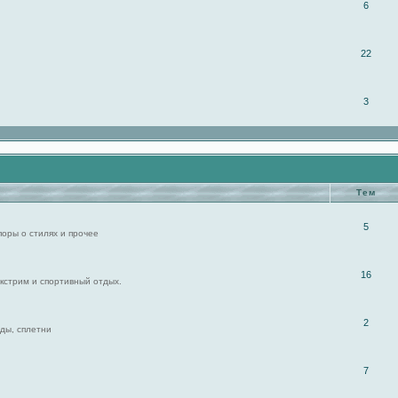
6
22
3
Тем
5
поры о стилях и прочее
16
экстрим и спортивный отдых.
2
ды, сплетни
7