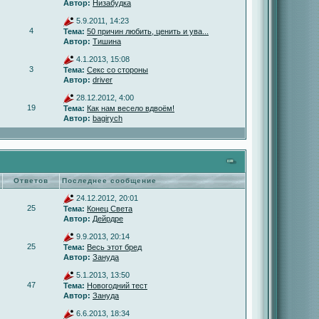
Автор:
Низабудка
5.9.2011, 14:23
4
Тема:
50 причин любить, ценить и ува...
Автор:
Тишина
4.1.2013, 15:08
3
Тема:
Секс со стороны
Автор:
driver
28.12.2012, 4:00
19
Тема:
Как нам весело вдвоём!
Автор:
bagirych
Ответов
Последнее сообщение
24.12.2012, 20:01
25
Тема:
Конец Света
Автор:
Дейрдре
9.9.2013, 20:14
25
Тема:
Весь этот бред
Автор:
Зануда
5.1.2013, 13:50
47
Тема:
Новогодний тест
Автор:
Зануда
6.6.2013, 18:34