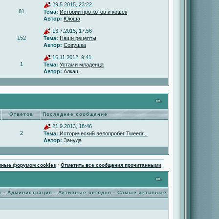
29.5.2015, 23:22
81
Тема:
Истории про котов и кошек
Автор:
Ююша
13.7.2015, 17:56
152
Тема:
Наши рецепты
Автор:
Совушка
16.11.2012, 9:41
1
Тема:
Устами младенца
Автор:
Алкаш
Ответов
Последнее сообщение
21.9.2013, 18:46
2
Тема:
Исторический велопробег Tweedr...
Автор:
Зануда
нные форумом cookies
·
Отметить все сообщения прочитанными
ы
·
Администрация
·
Активные сегодня
·
Самые активные