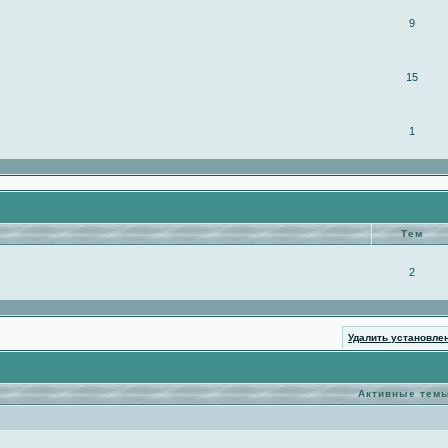
9
15
1
Тем
2
Удалить установле
Активные тем