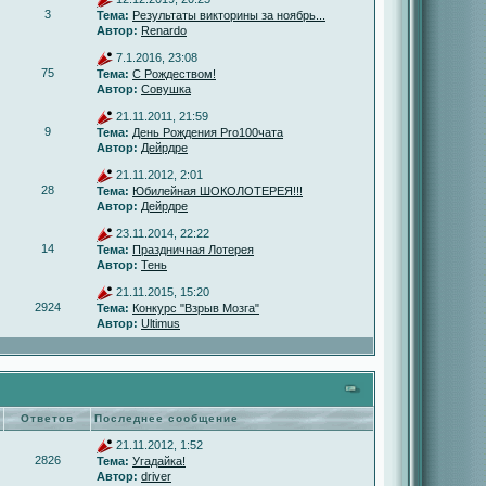
3
Тема:
Результаты викторины за ноябрь...
Автор:
Renardo
7.1.2016, 23:08
75
Тема:
С Рождеством!
Автор:
Совушка
21.11.2011, 21:59
9
Тема:
День Рождения Pro100чата
Автор:
Дейрдре
21.11.2012, 2:01
28
Тема:
Юбилейная ШОКОЛОТЕРЕЯ!!!
Автор:
Дейрдре
23.11.2014, 22:22
14
Тема:
Праздничная Лотерея
Автор:
Тень
21.11.2015, 15:20
2924
Тема:
Конкурс "Взрыв Мозга"
Автор:
Ultimus
Ответов
Последнее сообщение
21.11.2012, 1:52
2826
Тема:
Угадайка!
Автор:
driver