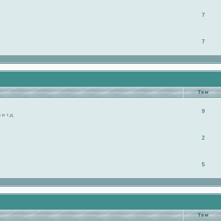
7
7
Тем
9
и т.д.
2
5
Тем