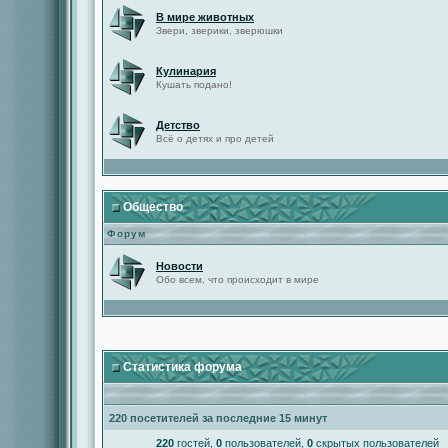
В мире животных
Звери, зверики, зверюшки
Кулинария
Кушать подано!
Детство
Всё о детях и про детей
Общество
Форум
Новости
Обо всем, что происходит в мире
Статистика форума
220 посетителей за последние 15 минут
220
гостей,
0
пользователей,
0
скрытых пользователей