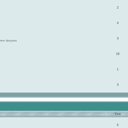
2
4
3
 вне форума
19
1
3
Тем
5