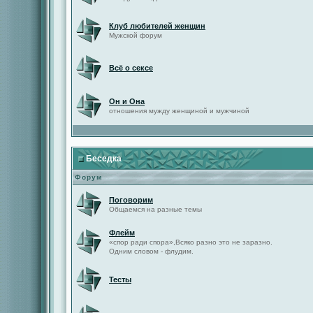
Клуб любителей женщин
Мужской форум
Всё о сексе
Он и Она
отношения мужду женщиной и мужчиной
Беседка
Форум
Поговорим
Общаемся на разные темы
Флейм
«спор ради спора»,Всяко разно это не заразно.
Одним словом - флудим.
Тесты