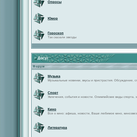
Опросы
Юмор
Гороскоп
Так сказали звезды
Досуг
Форум
Музыка
Музыкальные новинки, вкусы и пристрастия. Обсуждение, с
Спорт
Увлечения, события и новости. Олимпийские виды спорта, 
Кино
Все о кино: афиша, новости, Ваше любимое кино, кинозвез
Литература