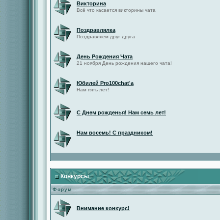
Викторина
Всё что касается викторины чата
Поздравлялка
Поздравляем друг друга
День Рождения Чата
21 ноября День рождения нашего чата!
Юбилей Pro100chat'а
Нам пять лет!
С Днем рожденья! Нам семь лет!
Нам восемь! С праздником!
Конкурсы
Форум
Внимание конкурс!