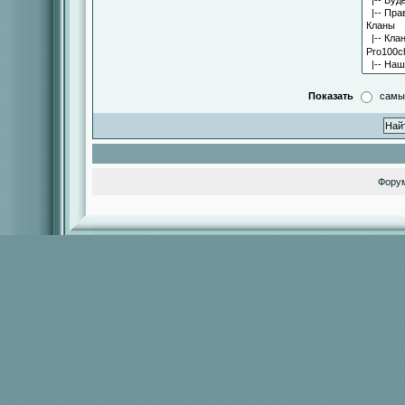
Показать
самы
Фору