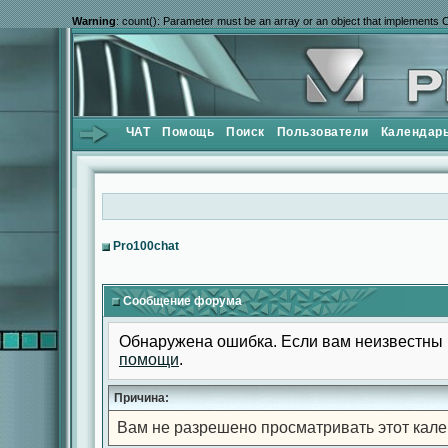
Warning
: count(): Parameter must be an array or an object that implements 
ЧАТ
Помощь
Поиск
Пользователи
Календар
Pro100chat
Сообщение форума
Обнаружена ошибка. Если вам неизвестны 
помощи
.
Причина:
Вам не разрешено просматривать этот кале