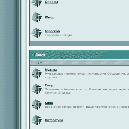
Опросы
Юмор
Гороскоп
Так сказали звезды
Досуг
Форум
Музыка
Музыкальные новинки, вкусы и пристрастия. Обсуждение, с
и прочее
Спорт
Увлечения, события и новости. Олимпийские виды спорта, 
спортивный отдых.
Кино
Все о кино: афиша, новости, Ваше любимое кино, кинозвез
Литература