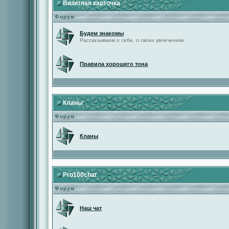
Визитная карточка
Форум
Будем знакомы
Рассказываем о себе, о своих увлечениях
Правила хорошего тона
Кланы
Форум
Кланы
Pro100chat
Форум
Наш чат