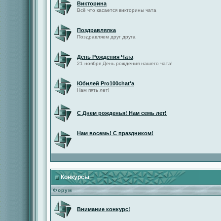
Викторина
Всё что касается викторины чата
Поздравлялка
Поздравляем друг друга
День Рождения Чата
21 ноября День рождения нашего чата!
Юбилей Pro100chat'а
Нам пять лет!
С Днем рожденья! Нам семь лет!
Нам восемь! С праздником!
Конкурсы
Форум
Внимание конкурс!