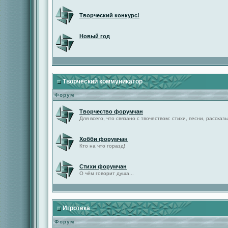
Творческий конкурс!
Новый год
Творческий коммуникатор
Форум
Творчество форумчан
Для всего, что связано с твочеством: стихи, песни, рассказы 
Хобби форумчан
Кто на что горазд!
Стихи форумчан
О чём говорит душа...
Игротека
Форум