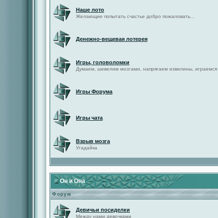
Наше лото
Желающие попытать счастье добро пожаловать...
Денежно-вещевая лотерея
Игры, головоломки
Думаем, шевелим мозгами, напрягаем извилины, играемся
Игры Форума
Игры чата
Взрыв мозга
Угадайка
Он и Она
Форум
Девичьи посиделки
Между нами,девочками