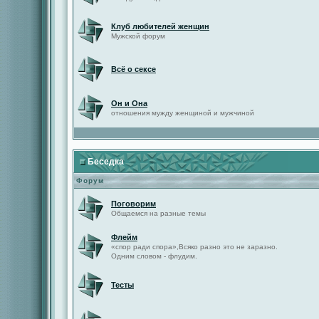
Клуб любителей женщин
Мужской форум
Всё о сексе
Он и Она
отношения мужду женщиной и мужчиной
Беседка
Форум
Поговорим
Общаемся на разные темы
Флейм
«спор ради спора»,Всяко разно это не заразно.
Одним словом - флудим.
Тесты