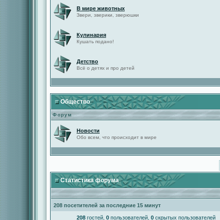
В мире животных
Звери, зверики, зверюшки
Кулинария
Кушать подано!
Детство
Всё о детях и про детей
Общество
Форум
Новости
Обо всем, что происходит в мире
Статистика форума
208 посетителей за последние 15 минут
208
гостей,
0
пользователей,
0
скрытых пользователей