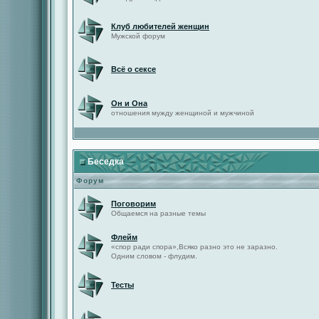
Клуб любителей женщин
Мужской форум
Всё о сексе
Он и Она
отношения мужду женщиной и мужчиной
Беседка
Форум
Поговорим
Общаемся на разные темы
Флейм
«спор ради спора»,Всяко разно это не заразно.
Одним словом - флудим.
Тесты