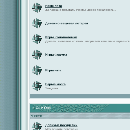
Наше лото
Желающие попытать счастье добро пожаловать...
Денежно-вещевая лотерея
Игры, головоломки
Думаем, шевелим мозгами, напрягаем извилины, играемся
Игры Форума
Игры чата
Взрыв мозга
Угадайка
Он и Она
Форум
Девичьи посиделки
Между нами,девочками