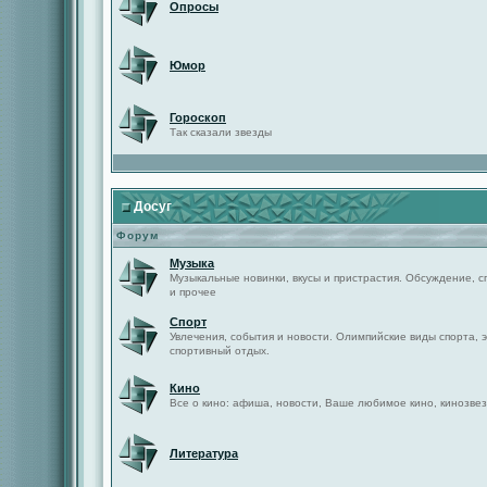
Опросы
Юмор
Гороскоп
Так сказали звезды
Досуг
Форум
Музыка
Музыкальные новинки, вкусы и пристрастия. Обсуждение, с
и прочее
Спорт
Увлечения, события и новости. Олимпийские виды спорта, 
спортивный отдых.
Кино
Все о кино: афиша, новости, Ваше любимое кино, кинозвез
Литература