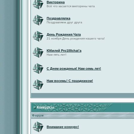
Викторина
Всё что касается викторины чата
Поздравлялка
Поздравляем друг друга
День Рождения Чата
21 ноября День рождения нашего чата!
Юбилей Pro100chat'а
Нам пять лет!
С Днем рожденья! Нам семь лет!
Нам восемь! С праздником!
Конкурсы
Форум
Внимание конкурс!