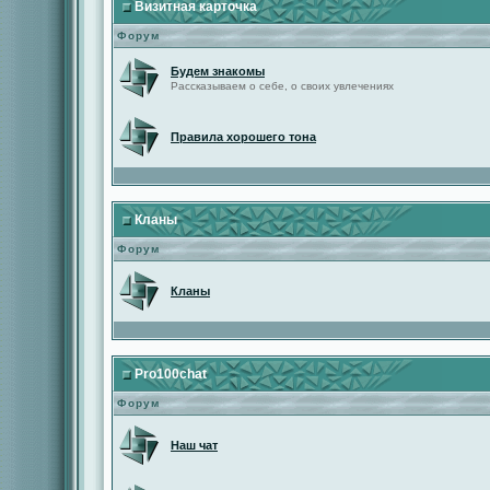
Визитная карточка
Форум
Будем знакомы
Рассказываем о себе, о своих увлечениях
Правила хорошего тона
Кланы
Форум
Кланы
Pro100chat
Форум
Наш чат