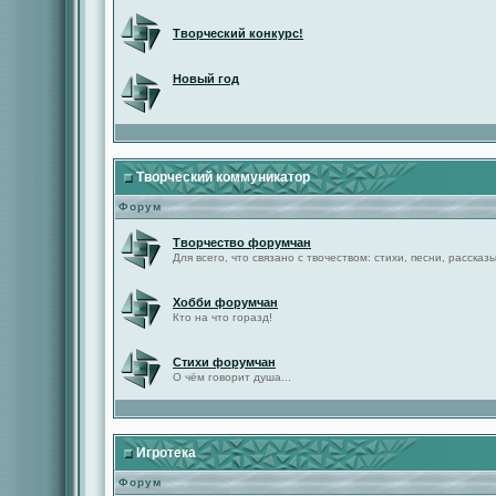
Творческий конкурс!
Новый год
Творческий коммуникатор
Форум
Творчество форумчан
Для всего, что связано с твочеством: стихи, песни, рассказы 
Хобби форумчан
Кто на что горазд!
Стихи форумчан
О чём говорит душа...
Игротека
Форум