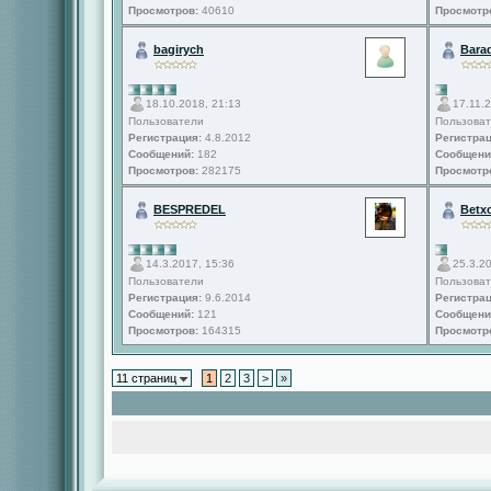
Просмотров:
40610
Просмотр
bagirych
Bara
18.10.2018, 21:13
17.11.
Пользователи
Пользова
Регистрация:
4.8.2012
Регистрац
Сообщений:
182
Сообщени
Просмотров:
282175
Просмотр
BESPREDEL
Betx
14.3.2017, 15:36
25.3.2
Пользователи
Пользова
Регистрация:
9.6.2014
Регистрац
Сообщений:
121
Сообщени
Просмотров:
164315
Просмотр
11 страниц
1
2
3
>
»