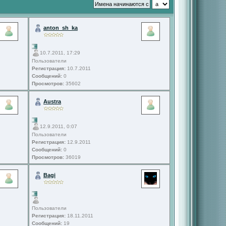
anton_sh_ka
10.7.2011, 17:29
Пользователи
Регистрация:
10.7.2011
Сообщений:
0
Просмотров:
35602
Austra
12.9.2011, 0:07
Пользователи
Регистрация:
12.9.2011
Сообщений:
0
Просмотров:
36019
Bagi
Пользователи
Регистрация:
18.11.2011
Сообщений:
19