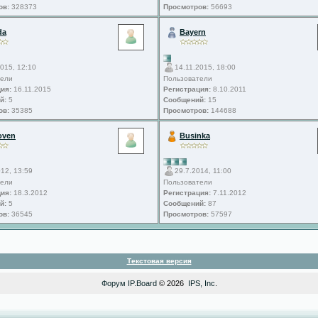
ов:
328373
Просмотров:
56693
da
Bayern
2015, 12:10
14.11.2015, 18:00
тели
Пользователи
ия:
16.11.2015
Регистрация:
8.10.2011
й:
5
Сообщений:
15
ов:
35385
Просмотров:
144688
oven
Businka
012, 13:59
29.7.2014, 11:00
тели
Пользователи
ия:
18.3.2012
Регистрация:
7.11.2012
й:
5
Сообщений:
87
ов:
36545
Просмотров:
57597
Текстовая версия
Форум
IP.Board
© 2026
IPS, Inc
.