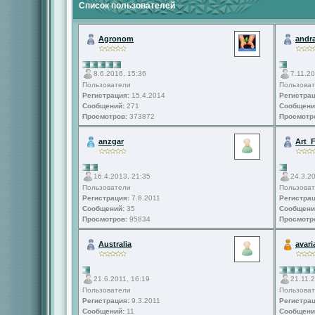
Список пользователей
Agronom
andr
8.6.2016, 15:36
7.11.20
Пользователи
Пользова
Регистрация:
15.4.2014
Регистрац
Сообщений:
271
Сообщени
Просмотров:
373872
Просмотр
anzgar
Art_
16.4.2013, 21:35
24.3.20
Пользователи
Пользова
Регистрация:
7.8.2011
Регистрац
Сообщений:
35
Сообщени
Просмотров:
95834
Просмотр
Australia
avari
21.6.2011, 16:19
21.11.
Пользователи
Пользова
Регистрация:
9.3.2011
Регистрац
Сообщений:
11
Сообщени