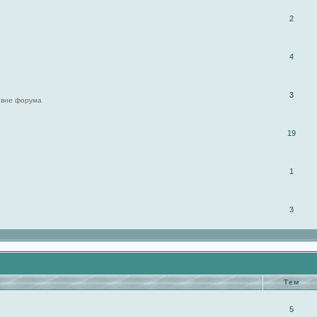
2
4
3
 вне форума
19
1
3
Тем
5