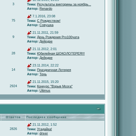
3
Тема:
Результаты викторины за ноябрь...
Автор:
Renardo
7.1.2016, 23:08
75
Тема:
С Рождеством!
Автор:
Совушка
21.11.2011, 21:59
9
Тема:
День Рождения Pro100чата
Автор:
Дейрдре
21.11.2012, 2:01
28
Тема:
Юбилейная ШОКОЛОТЕРЕЯ!!!
Автор:
Дейрдре
23.11.2014, 22:22
14
Тема:
Праздничная Лотерея
Автор:
Тень
21.11.2015, 15:20
2924
Тема:
Конкурс "Взрыв Мозга"
Автор:
Ultimus
Ответов
Последнее сообщение
21.11.2012, 1:52
2826
Тема:
Угадайка!
Автор:
driver