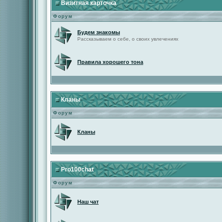
Визитная карточка
Форум
Будем знакомы
Рассказываем о себе, о своих увлечениях
Правила хорошего тона
Кланы
Форум
Кланы
Pro100chat
Форум
Наш чат