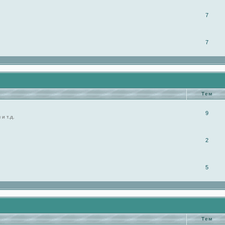
7
7
Тем
9
и т.д.
2
5
Тем