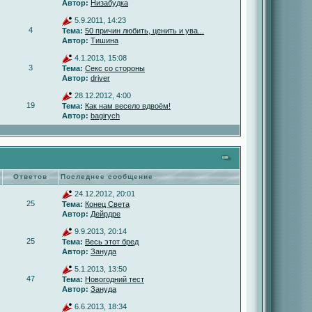
Автор:
Низабудка
5.9.2011, 14:23
4
Тема:
50 причин любить, ценить и ува...
Автор:
Тишина
4.1.2013, 15:08
3
Тема:
Секс со стороны
Автор:
driver
28.12.2012, 4:00
19
Тема:
Как нам весело вдвоём!
Автор:
bagirych
Ответов
Последнее сообщение
24.12.2012, 20:01
25
Тема:
Конец Света
Автор:
Дейрдре
9.9.2013, 20:14
25
Тема:
Весь этот бред
Автор:
Зануда
5.1.2013, 13:50
47
Тема:
Новогодний тест
Автор:
Зануда
6.6.2013, 18:34