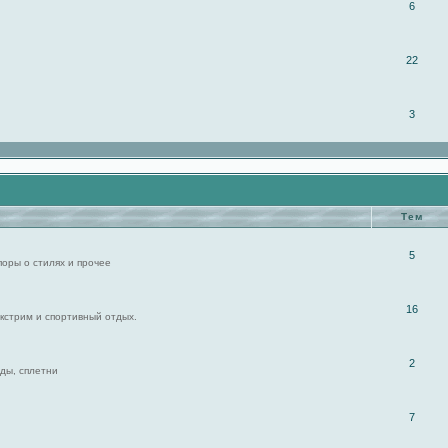
6
22
3
Тем
5
поры о стилях и прочее
16
экстрим и спортивный отдых.
2
ды, сплетни
7