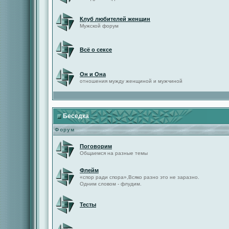
Клуб любителей женщин
Мужской форум
Всё о сексе
Он и Она
отношения мужду женщиной и мужчиной
Беседка
Форум
Поговорим
Общаемся на разные темы
Флейм
«спор ради спора»,Всяко разно это не заразно.
Одним словом - флудим.
Тесты