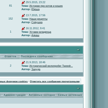
29.5.2015, 23:22
81
Тема:
Истории про котов и кошек
Автор:
Ююша
13.7.2015, 17:56
152
Тема:
Наши рецепты
Автор:
Совушка
16.11.2012, 9:41
1
Тема:
Устами младенца
Автор:
Алкаш
Ответов
Последнее сообщение
21.9.2013, 18:46
2
Тема:
Исторический велопробег Tweedr...
Автор:
Зануда
нные форумом cookies
·
Отметить все сообщения прочитанными
ы
·
Администрация
·
Активные сегодня
·
Самые активные