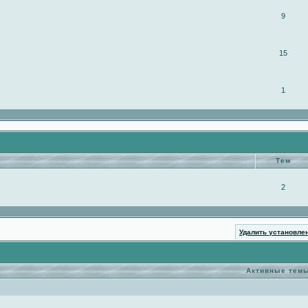
9
15
1
Тем
2
Удалить установле
Активные тем