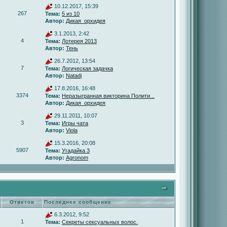
10.12.2017, 15:39
267
Тема:
5 из 10
Автор:
Дикая_орхидея
3.1.2013, 2:42
4
Тема:
Лотерея 2013
Автор:
Тень
26.7.2012, 13:54
7
Тема:
Логическая задачка
Автор:
Natadj
17.8.2016, 16:48
3374
Тема:
Неразыгранная викторина Полити...
Автор:
Дикая_орхидея
29.11.2011, 10:07
3
Тема:
Игры чата
Автор:
Viola
15.3.2016, 20:08
5907
Тема:
Угадайка 3
Автор:
Agronom
Ответов
Последнее сообщение
6.3.2012, 9:52
1
Тема:
Секреты сексуальных волос.