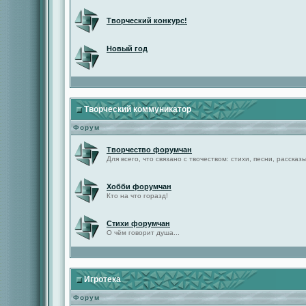
Творческий конкурс!
Новый год
Творческий коммуникатор
Форум
Творчество форумчан
Для всего, что связано с твочеством: стихи, песни, рассказы 
Хобби форумчан
Кто на что горазд!
Стихи форумчан
О чём говорит душа...
Игротека
Форум