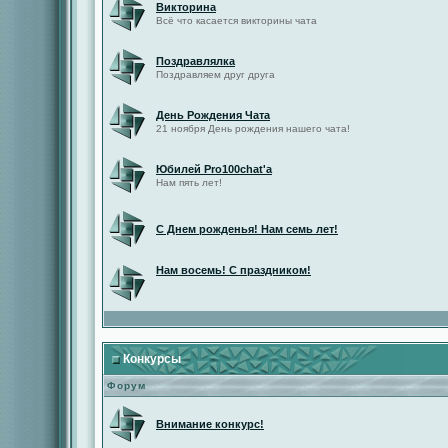
Викторина
Всё что касается викторины чата
Поздравлялка
Поздравляем друг друга
День Рождения Чата
21 ноября День рождения нашего чата!
Юбилей Pro100chat'а
Нам пять лет!
С Днем рожденья! Нам семь лет!
Нам восемь! С праздником!
Конкурсы
Форум
Внимание конкурс!