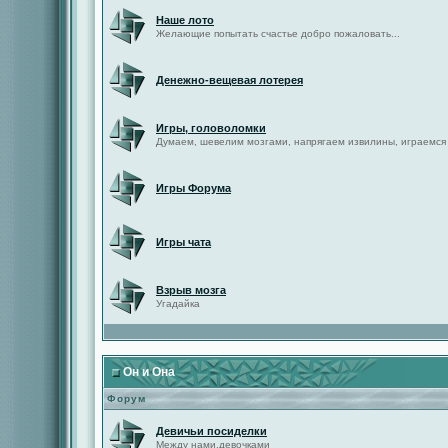
Наше лото
Желающие попытать счастье добро пожаловать...
Денежно-вещевая лотерея
Игры, головоломки
Думаем, шевелим мозгами, напрягаем извилины, играемся
Игры Форума
Игры чата
Взрыв мозга
Угадайка
Он и Она
Форум
Девичьи посиделки
Между нами,девочками