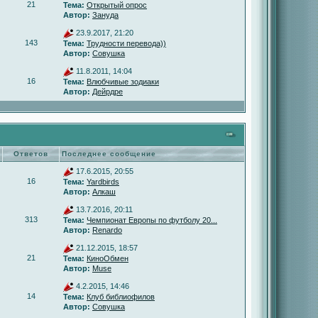
21
Тема:
Открытый опрос
Автор:
Зануда
23.9.2017, 21:20
143
Тема:
Трудности перевода))
Автор:
Совушка
11.8.2011, 14:04
16
Тема:
Влюбчивые зодиаки
Автор:
Дейрдре
Ответов
Последнее сообщение
17.6.2015, 20:55
16
Тема:
Yardbirds
Автор:
Алкаш
13.7.2016, 20:11
313
Тема:
Чемпионат Европы по футболу 20...
Автор:
Renardo
21.12.2015, 18:57
21
Тема:
КиноОбмен
Автор:
Muse
4.2.2015, 14:46
14
Тема:
Клуб библиофилов
Автор:
Совушка