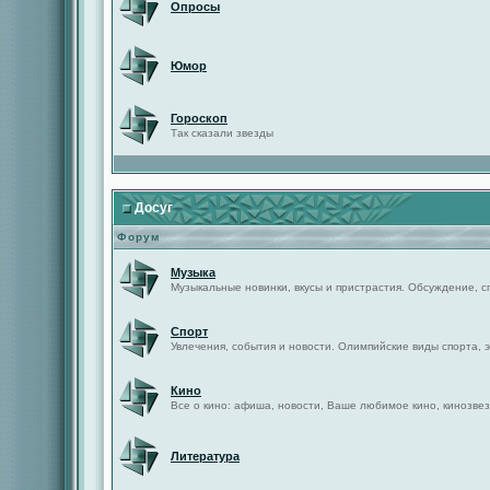
Опросы
Юмор
Гороскоп
Так сказали звезды
Досуг
Форум
Музыка
Музыкальные новинки, вкусы и пристрастия. Обсуждение, с
Спорт
Увлечения, события и новости. Олимпийские виды спорта, 
Кино
Все о кино: афиша, новости, Ваше любимое кино, кинозвез
Литература