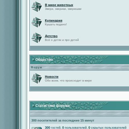
В мире животных
Звери, зверики, зверюшки
Кулинария
Кушать подано!
Детство
Всё о детях и про детей
Общество
Форум
Новости
Обо всем, что происходит в мире
Статистика форума
300 посетителей за последние 15 минут
300
гостей,
0
пользователей,
0
скрытых пользователей